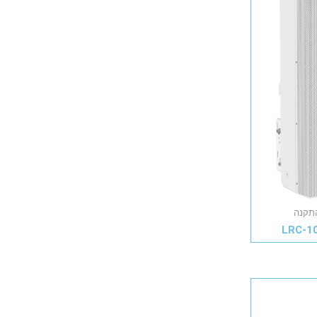
תקנה
LRC-1