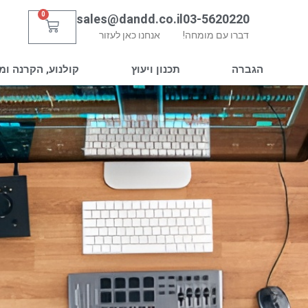
0
sales@dandd.co.il
03-5620220
עגלת
דברו עם מומחה!
אנחנו כאן לעזור
קניות
הגברה
תכנון ויעוץ
קולנוע, הקרנה ומ