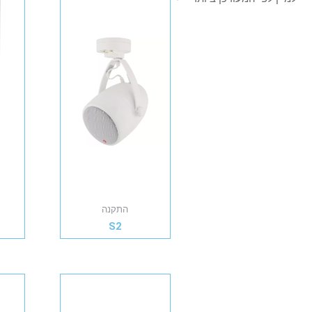
התקנה
S2