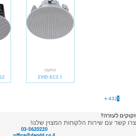
התקנה
G2
EVID-EC3.1
←
4
3
2
1
זקוקים לעזרה?
צרו קשר עם שירות הלקוחות המצוין שלנו!
03-5620220
office@dandd.co.il