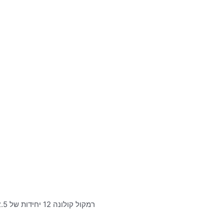
רמקול קולונה 12 יחידות של 2.5 אינץ׳ להתקנות קבע ע״ג קיר