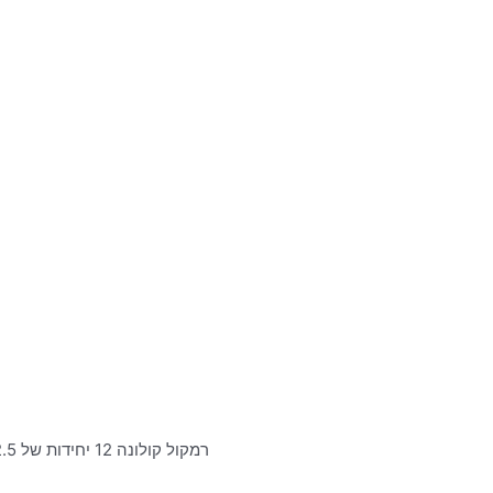
רמקול קולונה 12 יחידות של 2.5 אינץ׳ + 2 יחידות וופר 6.5 אינץ׳ להתקנות קבע ע״ג קיר