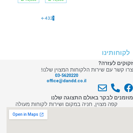
←
4
3
2
1
לקוחותינו
זקוקים לעזרה?
צרו קשר עם שירות הלקוחות המצוין שלנו!
03-5620220
office@dandd.co.il
E
P
F
n
h
a
מוזמנים לבקר באולם התצוגה שלנו
v
o
c
קפה מצוין, חניה במקום ושירות לקוחות מעולה
e
n
e
l
e
b
o
-
o