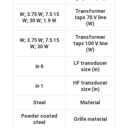
Transformer
15 W; 3.75 W; 7.5
taps 70 V line
W; 30 W; 1.9 W
(W)
Transformer
15 W; 3.75 W; 7.5
taps 100 V line
W; 30 W
(W)
LF transducer
6 in
size (in)
HF transducer
1 in
size (in)
Steel
Material
Powder coated
Grille material
steel