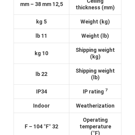
Ceiling
12,5 mm – 38 mm
thickness (mm)
5 kg
Weight (kg)
11 lb
Weight (lb)
Shipping weight
10 kg
(kg)
Shipping weight
22 lb
(lb)
7
IP34
IP rating
Indoor
Weatherization
Operating
32 °F – 104 °F
temperature
(°F)