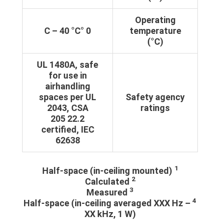
Operating
0 °C – 40 °C
temperature
(°C)
UL 1480A, safe
for use in
airhandling
spaces per UL
Safety agency
2043, CSA
ratings
22.2 205
certified, IEC
62638
1
Half-space (in-ceiling mounted)
2
Calculated
3
Measured
4
Half-space (in-ceiling averaged XXX Hz –
XX kHz, 1 W)