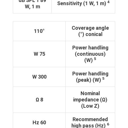
89 dB SPL 1
4
Sensitivity (1 W, 1 m)
W, 1 m
Coverage angle
110°
conical (°)
Power handling
75 W
(continuous)
5
(W)
Power handling
300 W
5
(peak) (W)
Nominal
8 Ω
impedance (Ω)
(Low Z)
Recommended
60 Hz
6
high pass (Hz)