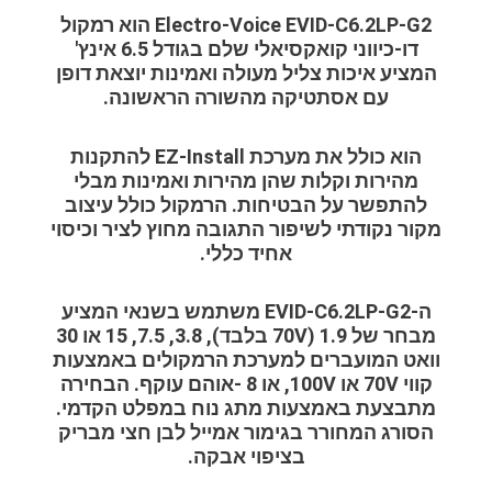
Electro-Voice EVID-C6.2LP-G2 הוא רמקול
דו-כיווני קואקסיאלי שלם בגודל 6.5 אינץ'
המציע איכות צליל מעולה ואמינות יוצאת דופן
עם אסתטיקה מהשורה הראשונה.
הוא כולל את מערכת EZ-Install להתקנות
מהירות וקלות שהן מהירות ואמינות מבלי
להתפשר על הבטיחות. הרמקול כולל עיצוב
מקור נקודתי לשיפור התגובה מחוץ לציר וכיסוי
אחיד כללי.
ה-EVID-C6.2LP-G2 משתמש בשנאי המציע
מבחר של 1.9 (70V בלבד), 3.8, 7.5, 15 או 30
וואט המועברים למערכת הרמקולים באמצעות
קווי 70V או 100V, או 8 -אוהם עוקף. הבחירה
מתבצעת באמצעות מתג נוח במפלט הקדמי.
הסורג המחורר בגימור אמייל לבן חצי מבריק
בציפוי אבקה.