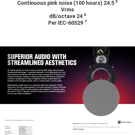
5
Continuous pink noise (100 hours) 24.5
Vrms
6
24 dB/octave
7
Per IEC-60529