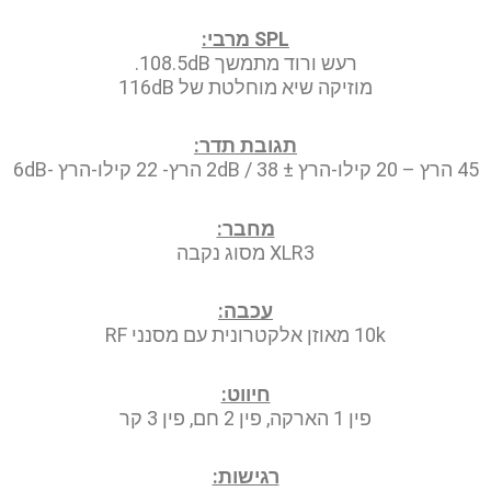
SPL מרבי:
רעש ורוד מתמשך 108.5dB.
מוזיקה שיא מוחלטת של 116dB
תגובת תדר:
45 הרץ – 20 קילו-הרץ ± 2dB / 38 הרץ- 22 קילו-הרץ -6dB
מחבר:
XLR3 מסוג נקבה
עכבה:
10k מאוזן אלקטרונית עם מסנני RF
חיווט:
פין 1 הארקה, פין 2 חם, פין 3 קר
רגישות: