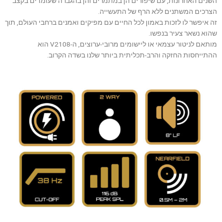
השנים האחרונות, עם שיפורים הן במתמרים והן בהגברה שעומדים בקצב
הצרכים המשתנים ללא הרף של התעשייה.
זה איפשר לו לזכות באמון לכל החיים עם מפיקים ואמנים ברחבי העולם, תוך
שהוא נשאר צעיר בנפשו.
מותאם לניטור עצמאי או ליישומים מרובי-ערוצים, ה-V2108 הוא
ההתייחסות החזקה והרב-תכליתית ביותר שלנו בשדה הקרוב.