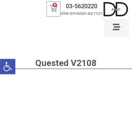
ילוג
03-5620220
0
עגלת
תוכן
דברו עם המומחים שלנו
קניות
פתח סרגל
Quested V2108