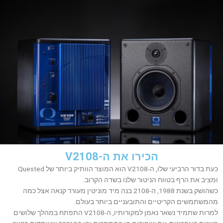
הכירו את ה-V2108
כעת בדור הרביעי שלו, ה-V2108 הוא המוצר הוותיק ביותר של Quested
ומציב את הרף בטווח הניטור שלנו בשדה הקרוב.
כשהושק בשנת 1988, ה-2108 בנה מיד מוניטין מעורר קנאה אצל כמה
מהמשתמשים הקריטיים והתובעניים ביותר בעולם.
למרות שתמיד נשאר נאמן למקורותיו, ה-V2108 התפתח במהלך שלושים