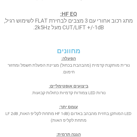
HF EQ:
מתג רכוב אחורי עם 3 מצבים לבחירת FLAT לשימוש רגיל,
CUT/LIFT +/-1dB מעל 2k5Hz.
מחוונים
הפעלה:
נורית מותקנת קדמית (מהבהבת בכחול) מציינת הפעלת חשמל ומחזור
חימום.
ביצועים אופטימליים:
נורות LED צמודות קדמיות כחולות קבועות.
עומס יתר:
LED המותקן בחזית מהבהב באדום (HF 1dB מתחת לקליפ האות, LF 2dB
מתחת לקליפ האות)
הגנה תרמית: