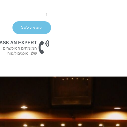
כמות
של
Quested
הוספה לסל
HQ210
ASK AN EXPERT
המומחים המוכשרים
שלנו מוכנים לעזור!