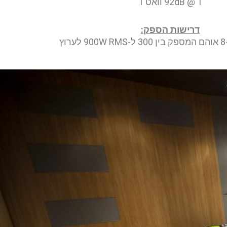
92dB @ 1 וואט 1
דרישות הספק:
ץ