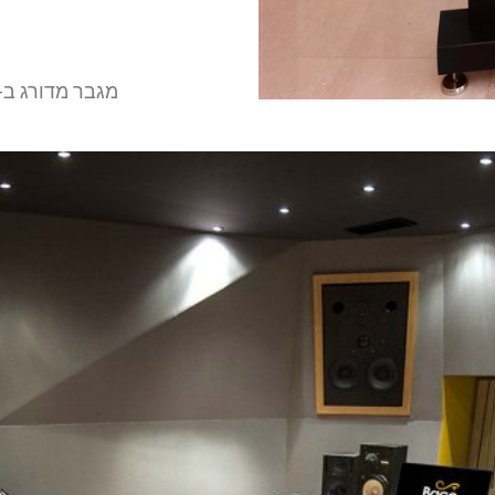
מגבר מדורג ב-8 אוהם המספק בין 300 ל-900W RMS לערו