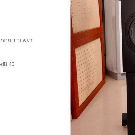
רעש ורוד מתמשך 113.5dB. מוזיקה שיא מוחלטת
40 Hz-20 kHz ± 2dB / 35 Hz-22 kHz -6dB