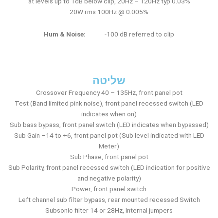
0.03% at levels up to 1dB below clip, 20Hz – 120Hz typ
0.005% @ 20W rms 100Hz
Hum & Noise:
-100 dB referred to clip
שליטה
Crossover Frequency 40 – 135Hz, front panel pot
Test (Band limited pink noise), front panel recessed switch (LED
indicates when on)
Sub bass bypass, front panel switch (LED indicates when bypassed)
Sub Gain –14 to +6, front panel pot (Sub level indicated with LED
Meter)
Sub Phase, front panel pot
Sub Polarity, front panel recessed switch (LED indication for positive
and negative polarity)
Power, front panel switch
Left channel sub filter bypass, rear mounted recessed Switch
Subsonic filter 14 or 28Hz, Internal jumpers