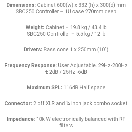
Dimensions:
Cabinet 600(w) x 332 (h) x 300(d) mm
SBC250 Controller – 1U case 270mm deep
Weight:
Cabinet – 19.8 kg / 43.4 lb
SBC250 Controller – 5.5 kg / 12 lb
Drivers:
Bass cone 1 x 250mm (10”)
Frequency Response:
User Adjustable. 29Hz-200Hz
± 2dB / 25Hz -6dB
Maximum SPL:
116dB Half space
Connector:
2 off XLR and ¼ inch jack combo socket
Impedance:
10k W electronically balanced with RF
filters