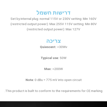
דרישות חשמל
Set by internal plug: normal 115V or 230V setting: Min 160V
(restricted output power): Max 255V 115V setting: Min 80V
(restricted output power): Max 127V
צריכה
Quiescent:
<30Wv
Typical use:
50W
Max:
<200W
Note:
0 dBu = 775 mV into open circuit
This product is built to conform to the requirements for CE marking.