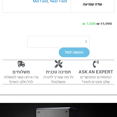
Mid Field
,
Near Field
שדה שמיעה
המחיר
המחיר
₪
7,500
₪
11,990
המקורי
הנוכחי
היה:
הוא:
כמות
₪ 7,500.
₪ 11,990.
של
Quested
הוספה לסל
SB10R
ASK AN EXPERT
תמיכה טכנית
משלוחים
המומחים המוכשרים
כל מה שצריך לחוויה
צרו איתנו קשר למשלוח
שלנו מוכנים לעזור!
מושלמת!
לכל חלקי הארץ!