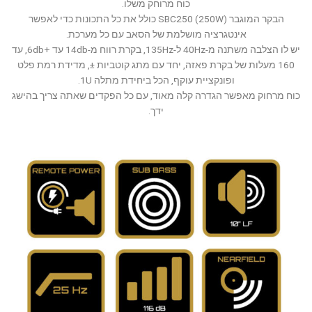
כוח מרוחק משלו.
הבקר המוגבר SBC250 (250W) כולל את כל התכונות כדי לאפשר
אינטגרציה מושלמת של הסאב עם כל מערכת.
יש לו הצלבה משתנה מ-40Hz ל-135Hz, בקרת רווח מ-14db עד +6db, עד
160 מעלות של בקרת פאזה, יחד עם מתג קוטביות ±, מדידת רמת פלט
ופונקציית עוקף, הכל ביחידת מתלה 1U.
כוח מרחוק מאפשר הגדרה קלה מאוד, עם כל הפקדים שאתה צריך בהישג
ידך.