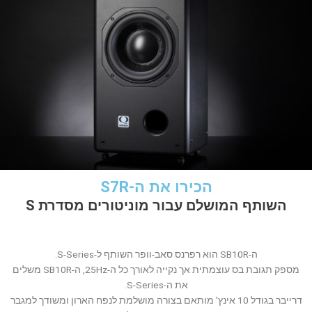
הכירו את ה-S7R
השותף המושלם עבור מוניטורים מסדרת S
ה-SB10R הוא רפרנס סאב-וופר השותף ל-S-Series.
מספק תגובת בס עוצמתית אך נקייה לאורך כל ה-25Hz, ה-SB10R משלים
את ה-S-Series.
דרייבר בגודל 10 אינץ' מותאם בצורה מושלמת לנפח הארון ומשודך למגבר