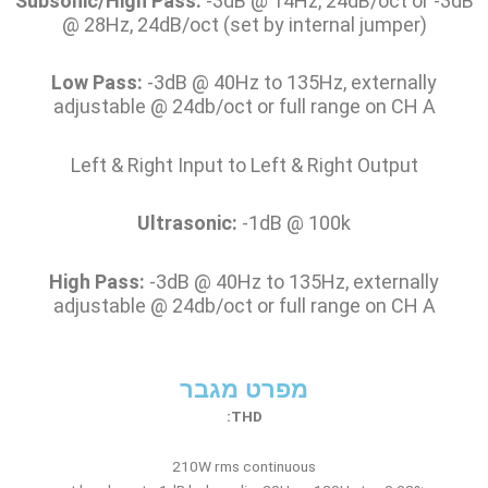
Subsonic/High Pass:
-3dB @ 14Hz, 24dB/oct or -3dB
@ 28Hz, 24dB/oct (set by internal jumper)
Low Pass:
-3dB @ 40Hz to 135Hz, externally
adjustable @ 24db/oct or full range on CH A
Left & Right Input to Left & Right Output
Ultrasonic:
-1dB @ 100k
High Pass:
-3dB @ 40Hz to 135Hz, externally
adjustable @ 24db/oct or full range on CH A
מפרט מגבר
THD:
210W rms continuous