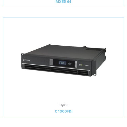
MXE5 64
התקנה
C1300FDi