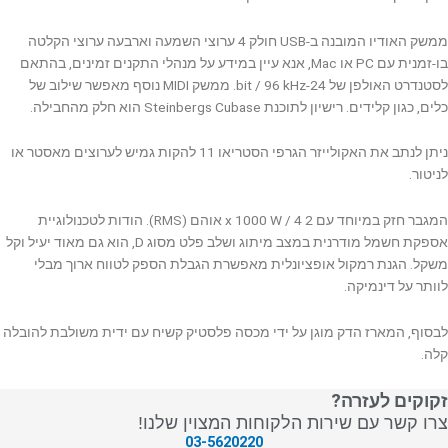
ממשק האודיו המובנה ב-USB חולק 4 ערוצי השמעה וארבעה ערוצי הקלטה
בו-זמנית עם PC או Mac, אנא עיין במידע על מנהלי התקנים זמינים, בהתאם
לסטנדרט האולפן של 24-bit / 96 kHz. ממשק MIDI נוסף מאפשר שילוב של
כלים, כגון קלידים. רישיון לתוכנת Steinbergs Cubase הוא חלק מהחבילה.
ניתן לנתב את האקולייזר הגרפי הסטריאו 11 להקות גמיש לערוצים מאסטר או
לניטור.
המגבר חזק במיוחד עם 2 x 1000 W / 4 אוהם (RMS). הודות לטכנולוגיית
אספקת חשמל מודרנית במצב מיתוג ושלב פלט מסוג D, הוא גם מאוד יעיל וקל
משקל. הגנת רמקול אופציונלית מאפשרת הגבלת הספק לטווח ארוך מבלי
לוותר על דינמיקה.
לבסוף, המארז הדק מוגן על ידי מכסה פלסטיק קשיח עם ידית משולבת להובלה
קלה.
זקוקים לעזרה?
צרו קשר עם שירות הלקוחות המצוין שלנו!
03-5620220