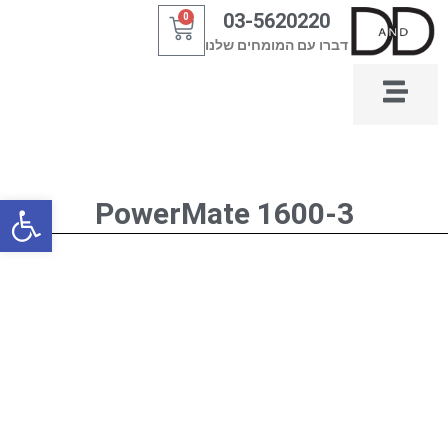
ילוג
03-5620220
0
עגלת
תוכן
דברו עם המומחים שלנו
קניות
פתח סרגל
PowerMate 1600-3