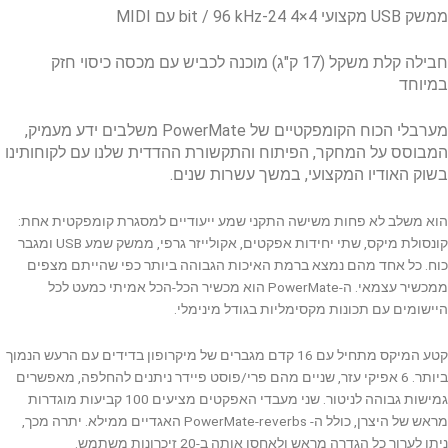
ממשק USB מקצועי 4×4 24-bit / 96 kHz עם MIDI
חבילה קלת משקל (17 ק"ג) מוכנה לכביש עם מכסה כיסוי חזק
במיוחד
מערבלי הכוח הקומפקטיים של PowerMate משלבים ידע מעמיק,
המבוסס על המחקר, הפיתוח והתקשורת ההדדית שלנו עם לקוחותינו
בשוק האודיו המקצועי, במשך עשרות שנים.
הוא משלב לא פחות משישה התקני שמע ייעודיים למסגרת קומפקטית אחת:
קונסולת מיקס, שתי יחידות אפקטים, אקולייזר גרפי, ממשק שמע USB ומגבר
כוח. כל אחד מהם נמצא ברמת האיכות הגבוהה ביותר כפי שהייתם מצפים
ממכשיר עצמאי. ה-PowerMate הוא מכשיר הכל-הכל אמיתי כמעט לכל
היישומים עם תכונות מקסימליות בגודל מינימלי.
קטע המיקס מתחיל עם 16 קדם מגברים של מיקרופון בדידים עם הרעש הנמוך
ביותר. 6 אפיקי עזר, שניים מהם פרי/פוסט פיידר ניתנים להחלפה, מאפשרים
גמישות גבוהה לניטור. שני מעבדי האפקטים מציעים 100 קביעות מוגדרות
מראש של היצרן, כולל ה- PowerMate-reverbs האגדיים ממילא. יתרה מכך,
ניתן לערוך כל הגדרה מראש ולאחסן אותה ב-20 זיכרונות משתמש.