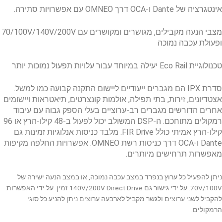
אינטגרציה של Dante ו-OCA דרך OMNEO עם אפשרויות סתירה.
מצבי הנעה מקבילים, מגושרים ומקושרים עם 70/100V/140V/200V
ופעולת עכבה נמוכה
טכנולוגיית Eco Rail יעילה במיוחד עבור עלויות תפעול נמוכות יותר
סדרת IPX הם מגברים ייעודיים ליישום התקנה קבועה כמו למשל.
אצטדיונים, זירות, בתי תפילה, אולמות קונצרטים, תיאטראות ויישומים
אחרים הדורשים מגברים רב-ערוציים בעלי הספק גבוה עם עיבוד
רמקולים מתוחכם. ה-DSP המשולב יכול לפעול ב-48 קילו-הרץ או 96
קילו-הרץ אמיתי כולל FIR Drive. מלבד כניסות אנלוגיות זמינות גם
Dante ו-OCA דרך כניסות רשת OMNEO. אפשרויות החלפה מקיפות
מאפשרות תרחישים מיותרים.
ניתן להפעיל כל ערוץ בנפרד במצב עכבה נמוכה, או במצב הנעה ישירה של
70V/100V. על ידי גישור גם 140V/200V Direct Drive זמין. על ידי האפשרות
להקביל לשני ערוצים ולגשר מקביל לארבעה ערוצים ניתן להניע כל סוגי
הרמקולים.