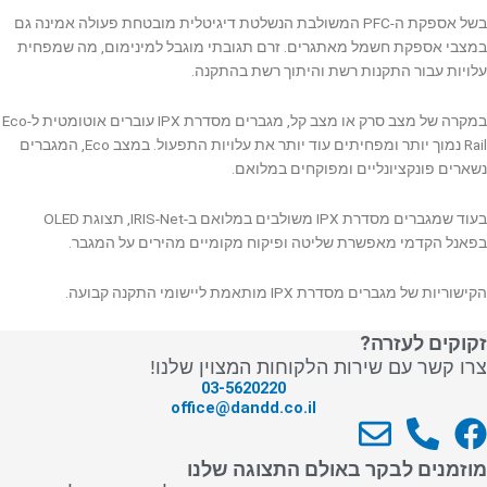
בשל אספקת ה-PFC המשולבת הנשלטת דיגיטלית מובטחת פעולה אמינה גם
במצבי אספקת חשמל מאתגרים. זרם תגובתי מוגבל למינימום, מה שמפחית
עלויות עבור התקנות רשת והיתוך רשת בהתקנה.
במקרה של מצב סרק או מצב קל, מגברים מסדרת IPX עוברים אוטומטית ל-Eco
Rail נמוך יותר ומפחיתים עוד יותר את עלויות התפעול. במצב Eco, המגברים
נשארים פונקציונליים ומפוקחים במלואם.
בעוד שמגברים מסדרת IPX משולבים במלואם ב-IRIS-Net, תצוגת OLED
בפאנל הקדמי מאפשרת שליטה ופיקוח מקומיים מהירים על המגבר.
הקישוריות של מגברים מסדרת IPX מותאמת ליישומי התקנה קבועה.
זקוקים לעזרה?
צרו קשר עם שירות הלקוחות המצוין שלנו!
03-5620220
office@dandd.co.il
E
P
F
n
h
a
מוזמנים לבקר באולם התצוגה שלנו