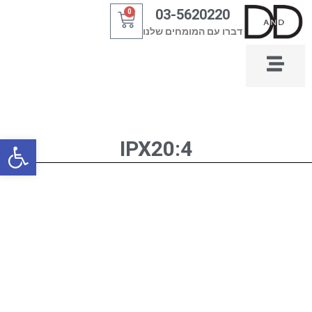
ילוג
03-5620220
0
עגלת
תוכן
דברו עם המומחים שלנו
קניות
פתח סרגל
IPX20:4