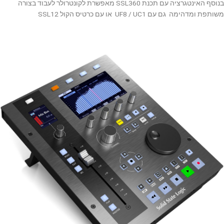
בנוסף האינטגרציה עם תכנת SSL360 מאפשרת לקונטרולר לעבוד בצורה
משותפת ומדהימה גם עם UF8 / UC1 או עם כרטיס הקול SSL12