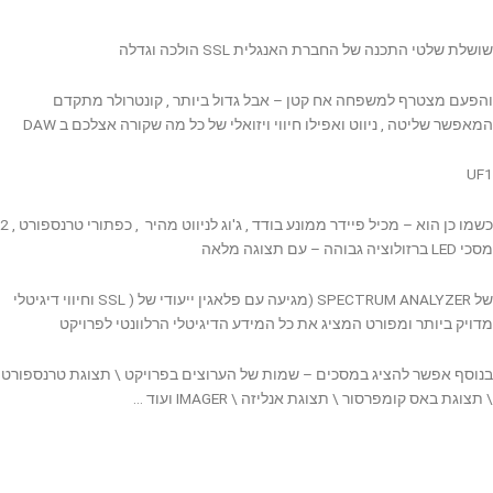
שושלת שלטי התכנה של החברת האנגלית SSL הולכה וגדלה
והפעם מצטרף למשפחה אח קטן – אבל גדול ביותר , קונטרולר מתקדם
המאפשר שליטה , ניווט ואפילו חיווי ויזואלי של כל מה שקורה אצלכם ב DAW
UF1
כשמו כן הוא – מכיל פיידר ממונע בודד , ג'וג לניווט מהיר , כפתורי טרנספורט , 2
מסכי LED ברזולוציה גבוהה – עם תצוגה מלאה
של SPECTRUM ANALYZER (מגיעה עם פלאגין ייעודי של ( SSL וחיווי דיגיטלי
מדויק ביותר ומפורט המציג את כל המידע הדיגיטלי הרלוונטי לפרויקט
בנוסף אפשר להציג במסכים – שמות של הערוצים בפרויקט \ תצוגת טרנספורט
\ תצוגת באס קומפרסור \ תצוגת אנליזה \ IMAGER ועוד …