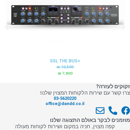
SSL THE BUSּ+
ה
ה
₪
10,500
מ
מ
₪
7,800
ח
ח
י
י
זקוקים לעזרה?
ר
ר
צרו קשר עם שירות הלקוחות המצוין שלנו!
03-5620220
ה
ה
office@dandd.co.il
מ
נ
E
P
F
ק
ו
n
h
a
ו
כ
מוזמנים לבקר באולם התצוגה שלנו
ר
ח
v
o
c
קפה מצוין, חניה במקום ושירות לקוחות מעולה