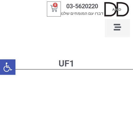
ילוג
03-5620220
0
עגלת
תוכן
דברו עם המומחים שלנו
קניות
פתח סרגל
UF1