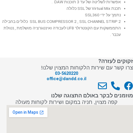
אפשרות לשליטה של עד 3 תוכנות DAW .
תכנת Virtual Mix של SSL כלולה
נתמך על ידי SSL360
SSL BUS COMPRESSOR 2 , SSL CHANNEL STRIP 2 כלולים בחבילה
התממשקות עם הקונטרולר UF8 לעבודה ואינטגרציה מושלמת , נטולת
עכבר .
זקוקים לעזרה?
צרו קשר עם שירות הלקוחות המצוין שלנו!
03-5620220
office@dandd.co.il
E
P
F
n
h
a
מוזמנים לבקר באולם התצוגה שלנו
v
o
c
קפה מצוין, חניה במקום ושירות לקוחות מעולה
e
n
e
l
e
b
o
-
o