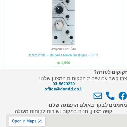
אולפנים ומוזיקאים
Rupert Neve Designs – 511 – פרה אמפ
₪
3,590
זקוקים לעזרה?
צרו קשר עם שירות הלקוחות המצוין שלנו!
03-5620220
office@dandd.co.il
E
P
F
n
h
a
מוזמנים לבקר באולם התצוגה שלנו
v
o
c
קפה מצוין, חניה במקום ושירות לקוחות מעולה
e
n
e