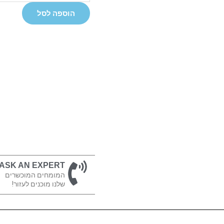
Rupert
הוספה לסל
Neve
Designs
-
517
-
פרה
אמפ
+
קומפרסור
ASK AN EXPERT
המומחים המוכשרים
שלנו מוכנים לעזור!