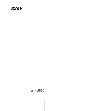
פורמט
₪
4,990
כמות
של