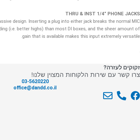
THRU & INST 1/4” PHONE JACKS
ssive design. Inserting a plug into either jack breaks the normal MIC
ing (i.e. better highs) than most DI boxes, and the sheer amount of
gain that is available makes this input extremely versatile.
זקוקים לעזרה?
צרו קשר עם שירות הלקוחות המצוין שלנו!
03-5620220
office@dandd.co.il
E
P
F
n
h
a
v
o
c
e
n
e
l
e
b