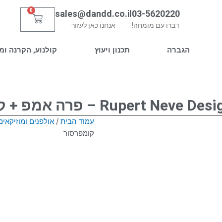
0
sales@dandd.co.il
03-5620220
עגלת
דברו עם מומחה!
אנחנו כאן לעזור
קניות
הגברה
תכנון ויעוץ
קולנוע, הקרנה ומ
Rupert Ne – פרה אמפ + קומפרסור
עמוד הבית
/
אולפנים ומוזיקאים
קומפרסור