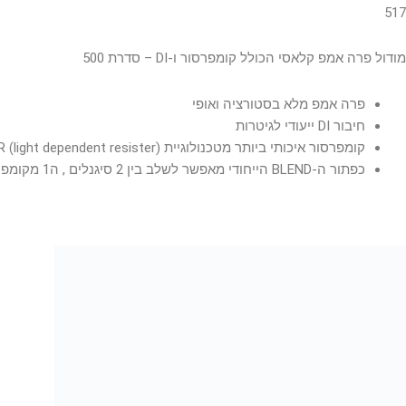
517
מודול פרה אמפ קלאסי הכולל קומפרסור ו-DI – סדרת 500
פרה אמפ מלא בסטורציה ואופי
חיבור DI ייעודי לגיטרות
קומפרסור איכותי ביותר מטכנולוגיית LDR (light dependent resister)
כפתור ה-BLEND הייחודי מאפשר לשלב בין 2 סיגנלים , ה1 מקומפרס והשני DIRECT