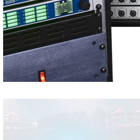
D-AND-D יבוא ושיווק של מערכות ההגברה המתקדמות והטובות
בתעשייה. לבמה, בחרות הגברה תיאטראות, מבחר גדול של
רמקולים מוגברים איכותיים, רמקולי Line Array מוניטורים לבמה
ורמקולים מקצועיים עם טכנולוגיית Ribon Tweeter, מערכות