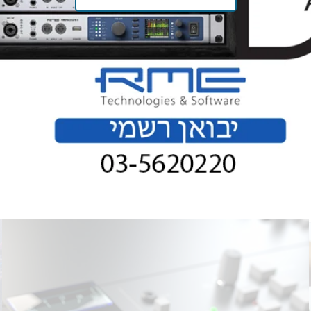
D-AND-D הינה יבואנית בלעדית של ציוד מקצועי לאולפנים
ומוזיקאים. חברתנו מבצעת תכנון אולפנים, יעוץ לאולפנים, תמיכה
טכנית ושירת מעבדות. לחברתנו אולפנים מקצועיים לטובת
לקוחותינו עבור הדרכה והדגמת המוצרים, באופן אישי ומקצועי.