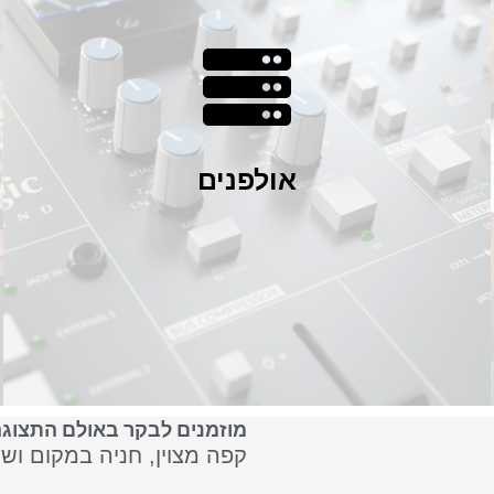
אנו קשובים לתעשיית האולפנים בעולם, עם כל החידושים הנלווים
לכך ונמצאים בקשר רציף והדוק בין אנשי התמיכה העולמית של
המוצרים אותם אנו מייבאים. כרטיסי קול, מוניטורים, ריהוט
אולפני, מעבדי צליל, כבלים למוזיקאים ואולפנים, מיקרופונים,
אוזניות, נגני CD, מיקסר סיכום אנלוגי, סטנדים, קדם מגברים
מיקסרים וקונסולות, Digital workstations.
אולפנים
ראה עוד
מוזמנים לבקר באולם התצוגה
קפה מצוין, חניה במקום וש