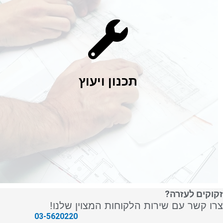
D-AND-D מספקת תכנון In House וביצוע בעזרת טכנולוגיות
מתקדמות. חברתנו קשובה לשילוב בין עיצוב, ארכיטקטורה, איכות
וחדשנות בשילוב המערכות והפרויקט.
לחברה מחלקת תכנון פרויקטים ומכרזים שבה אנו מנפיקים תכנון
פרויקט, תוכניות Autocad הנפקה למכרזים ולוי פרויקט, עבור
פרויקטים מסחריים/מקצועיים ופרטיים. אודיו, ווידאו, תאורה,
תכנון ויעוץ
הגברה, מערכות שליטה ובקרה, חשמל חכם, CC-TV, שילוט
דיגיטאלי מערכות כריזת חירום ועוד.
ראה עוד
זקוקים לעזרה?
צרו קשר עם שירות הלקוחות המצוין שלנו!
03-5620220