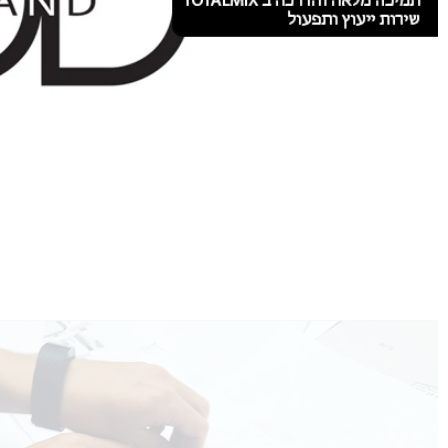
D-AND-D מתמחה ביבוא שיווק תכנון והתקנת מערכות אודיו
ווידאו ותאורה לפרויקטים והתקנות קבע. החברה מבצעת Turn
Key Projects ופרויקטים בישראל ובעולם, החל משלב התכנון ועד
לשלב התמיכה.