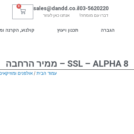
0
sales@dandd.co.il
03-5620220
עגלת
דברו עם מומחה!
אנחנו כאן לעזור
קניות
הגברה
תכנון ויעוץ
קולנוע, הקרנה ומ
SSL – ALPHA 8 – ממיר הרחבה
עמוד הבית
/
אולפנים ומוזיקאים