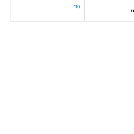
19"
ט