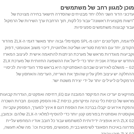
מוכן למגוון רחב של משתמשים
עדכוני הדור השני הללו יחד מבטיחים שהסדרה תישאר בחירה מצוינת של
"רשות מקצועית ראשונה" עבור כל לקוח, תוך הרחבת ערך השירות של הרמקול
עבור קבוצות משתמשים ספציפיות.
לדוגמה, תקליטנים ייהנו מ-SPL מקסימלי גבוה יותר מאשר דגמי ה-ZLX מהדור
הקודם, יחד עם הזרמת סטריאו ושליטה אלחוטית, דיכוי משוב אוטומטי, דפוק
וקביעות מוגדרות מראש של מערכת הניתנות להתאמה אישית. לעיצוב המארז
החדש יש עמדה אנכית יותר כדי לייעל את ההשפעה החזותית של מערכת ZLX
G2 – מושלם לאירועים שבהם האסתטיקה היא בראש סדר העדיפויות. לכיסויי
ההחלקה יש עיצוב חלק עליון שהופך את האריזה, הערימה והאחסון של
הרמקולים ליעילים יותר על ידי יצירת משטח ישר.
מוזיקאים יעריכו את המיקסר המובנה עם EQ, דחיסה ואפקטים, הגדרות קבועות
מראש של כניסת כלי נגינה ומיקרופון, כניסת Hi-Z והספק פנטום. חברות השכרה
והפקת אירועים יקבלו בברכה את הוספת דגם 8 אינץ' למערך, המספק עקביות
אקוסטית ואסתטית בפורמט קטן יותר כדי להוסיף למלאי ה-ZLX שלהם. וכמובן,
ZLX G2 היא אופציה ידידותית למשתמש עבור כל חובב אודיו המחפש עליית
מדרגה באיכות הסאונד לשימוש בבית, מפגשים, מסיבות וכו'. מה שלא תעשה,
ZLX G2 מוכן עבורך.