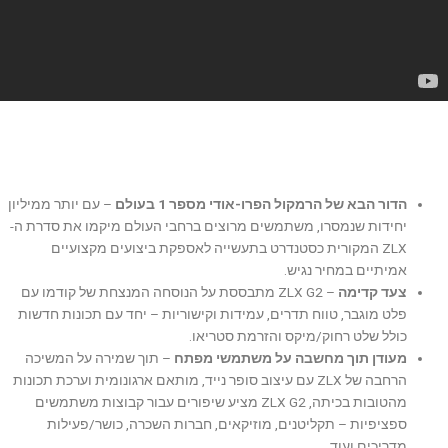
הדור הבא של הרמקול הפרו-אודי מספר 1 בעולם
– עם יותר ממיליון
יחידות שנמסרו, משתמשים מרוצים ברחבי העולם מיקמו את סדרת ה-
ZLX המקורית כסטנדרט בתעשייה לאספקת ביצועים מקצועיים
אמיתיים במחיר נגיש.
צעד קדימה
– ZLX G2 מתבססת על הנוסחה המנצחת של קודמו עם
פלט מוגבר, טווח תדרים, עמידות וקישוריות – יחד עם תכונות חדשות
כולל שלט רחוק/מיקס והזרמת סטריאו.
מעודן תוך מחשבה על משתמשי מפתח
– תוך שמירה על המשיכה
הרחבה של ZLX עם עיצוב סופר נייד, מותאם ארגונומית וערכת תכונות
מהטובות בכיתה, ZLX G2 מציע שיפורים עבור קבוצות משתמשים
ספציפיות – תקליטנים, מוזיקאים, חברות השכרה, כושר/פעילות
מדריכים ועוד.