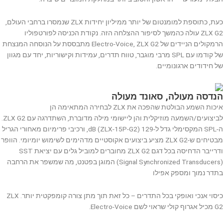
כעת, כתוספת למומנטום של יותר ממיליון יחידות ZLX שנמסרו ברחבי העולם,
ZLX G2 עולה כהמשך לסיפור ההצלחה הזה. נקודת הכניסה לפורטפוליו
הרמקולים הניידים של Electro-Voice, ZLX G2 מתבססת על הנוסחה המנצחת
של קודמו עם SPL מרבי מוגבר, טווח תדרים, עמידות וקישוריות, יחד עם מגוון
של חידודים ארגונומיים.
הנדסה מעולה, סאונד מעולה
איכות השמע הבולטת שהפכה את ZLX לבחירה המתאימה הן
לביצועים/השמעה מוזיקלית והן ליישומי מילה מדוברת, השתדרגה עם ZLX G2.
ה-SPL המקסימלי גדל ל-129 dB (ZLX-15P-G2), ורכיבי פרימיום מאחורי הגריל
מבטיחים ש-ZLX G2 מציע ביצועים אקוסטיים מדהימים לשימוש יומיומי. הוופר
ודרייבר הדחיסה בכל דגם ZLX G2 מחוברים למוביל גלים עם יציאת SST
(Signal Synchronized Transducers) המוגן בפטנט, מה שמשפר את הרחבה
בתדר נמוך ומספק אפילו
כיסוי אנכי ואופקי בכל התדרים – כל זאת תוך מתן צורה קומפקטית יותר. ZLX
G2 מכיל אגרוף קולי שראוי לשם Electro-Voice.