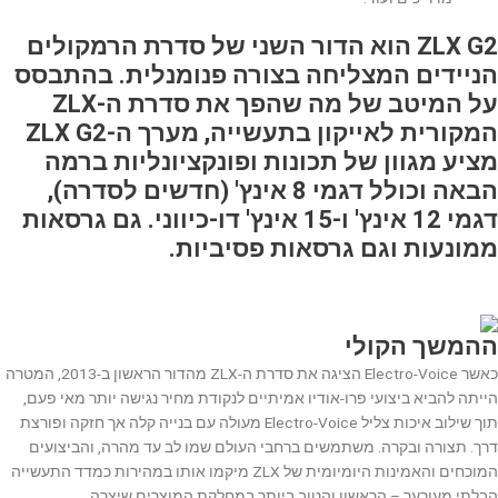
ZLX G2 הוא הדור השני של סדרת הרמקולים
הניידים המצליחה בצורה פנומנלית. בהתבסס
על המיטב של מה שהפך את סדרת ה-ZLX
המקורית לאייקון בתעשייה, מערך ה-ZLX G2
מציע מגוון של תכונות ופונקציונליות ברמה
הבאה וכולל דגמי 8 אינץ' (חדשים לסדרה),
דגמי 12 אינץ' ו-15 אינץ' דו-כיווני. גם גרסאות
ממונעות וגם גרסאות פסיביות.
ההמשך הקולי
כאשר Electro-Voice הציגה את סדרת ה-ZLX מהדור הראשון ב-2013, המטרה
הייתה להביא ביצועי פרו-אודיו אמיתיים לנקודת מחיר נגישה יותר מאי פעם,
תוך שילוב איכות צליל Electro-Voice מעולה עם בנייה קלה אך חזקה ופורצת
דרך. תצורה ובקרה. משתמשים ברחבי העולם שמו לב עד מהרה, והביצועים
המוכחים והאמינות היומיומית של ZLX מיקמו אותו במהירות כמדד התעשייה
הבלתי מעורער – הראשון והטוב ביותר במחלקת המוצרים שיצרה.