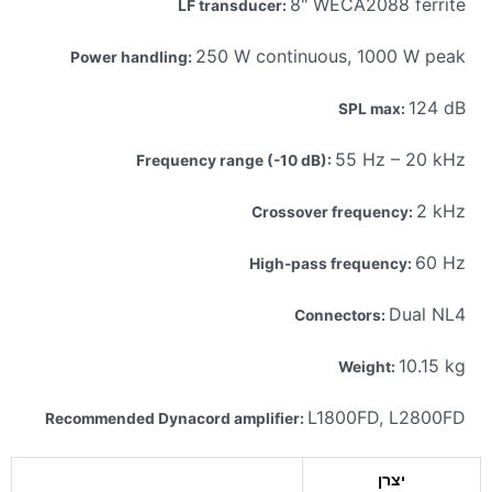
8" WECA2088 ferrite
LF transducer:
250 W continuous, 1000 W peak
Power handling:
124 dB
SPL max:
55 Hz – 20 kHz
Frequency range (-10 dB):
2 kHz
Crossover frequency:
60 Hz
High-pass frequency:
Dual NL4
Connectors:
10.15 kg
Weight:
L1800FD, L2800FD
Recommended Dynacord amplifier:
יצרן