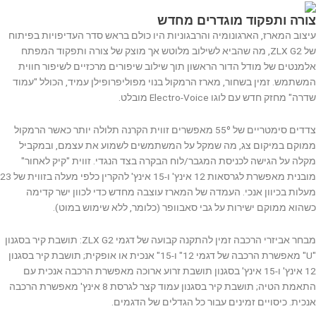
צורה ותפקוד מוגדרים מחדש
עיצוב המארז, הארגונומיה והרבגוניות היו כולם בראש סדר העדיפויות בפיתוח
של ZLX G2, מה שהביא לשילוב מלוטש אך מוצק של צורה ותפקוד המפתח
אלמנטים של מודל הדור הראשון תוך שילוב שיפורים מרכזיים לשיפור חווית
המשתמש. זמין בשחור, מארז הרמקול בנוי מפוליפרופילן עמיד, הכולל "עמוד
שדרה" מחזק חדש עם לוגו Electro-Voice מובלט.
צדדים סימטריים של 55º מאפשרים זווית הקרנה תלולה יותר כאשר הרמקול
ממוקם במיקום צג, מה שמקל על המשתמשים לשמוע את עצמם, ובמקביל
מקלה על הגישה לכניסת המגבר/לוח הבקרה בצד הנגדי. זווית "קיק לאחור"
מובנית מאפשרת לגרסאות 12 אינץ' ו-15 אינץ' להקרין כלפי מעלה בזווית של 23
מעלות בכיוון אנכי. העמדה של המארז עוצבה מחדש כדי לכוון ישר קדימה
כשהוא ממוקם ישירות על גבי סאבוופר (כלומר, ללא שימוש במוט).
מבחר אביזרי הרכבה זמין להתקנה קבועה של דגמי ZLX G2: תושבת קיר בסגנון
"U" מאפשרת הרכבה של דגמי 12" ו-15" אנכית או אופקית; תושבת קיר בסגנון
12 אינץ' ו-15 אינץ' בסגנון תושבת זרוע ארוכה מאפשרת הרכבה אנכית עם
התאמת הטיה; תושבת קיר בסגנון עמוד קצר לגרסת 8 אינץ' מאפשרת הרכבה
אנכית. כיסויים זמינים עבור כל הגדלים של הדגמים.