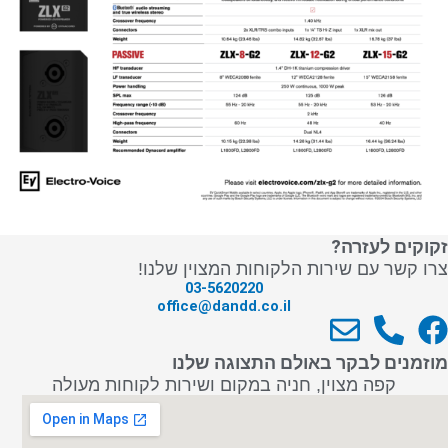
זקוקים לעזרה?
צרו קשר עם שירות הלקוחות המצוין שלנו!
03-5620220
office@dandd.co.il
E
P
F
n
h
a
מוזמנים לבקר באולם התצוגה שלנו
v
o
c
קפה מצוין, חניה במקום ושירות לקוחות מעולה
e
n
e