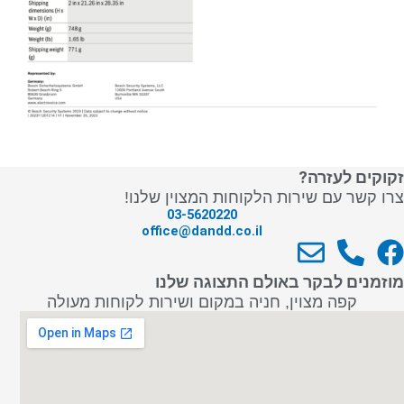
זקוקים לעזרה?
צרו קשר עם שירות הלקוחות המצוין שלנו!
03-5620220
office@dandd.co.il
E
P
F
n
h
a
מוזמנים לבקר באולם התצוגה שלנו
v
o
c
קפה מצוין, חניה במקום ושירות לקוחות מעולה
e
n
e
l
e
b
o
-
o