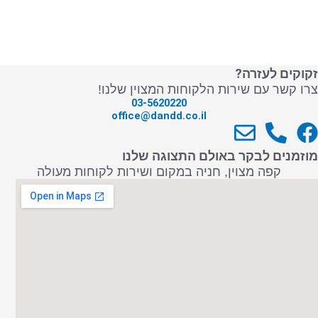
זקוקים לעזרה?
צרו קשר עם שירות הלקוחות המצוין שלנו!
03-5620220
office@dandd.co.il
E
P
F
n
h
a
מוזמנים לבקר באולם התצוגה שלנו
v
o
c
קפה מצוין, חניה במקום ושירות לקוחות מעולה
e
n
e
l
e
b
o
-
o
p
a
o
e
l
k
t