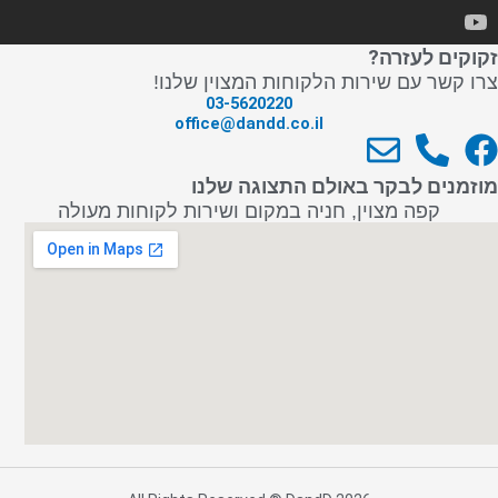
זקוקים לעזרה?
צרו קשר עם שירות הלקוחות המצוין שלנו!
03-5620220
office@dandd.co.il
E
P
F
n
h
a
מוזמנים לבקר באולם התצוגה שלנו
v
o
c
קפה מצוין, חניה במקום ושירות לקוחות מעולה
e
n
e
l
e
b
o
-
o
p
a
o
e
l
k
t