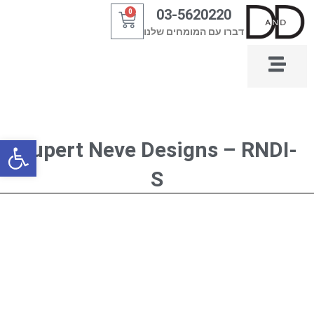
ילוג
03-5620220
0
עגלת
תוכן
דברו עם המומחים שלנו
קניות
פתח סרגל
Rupert Neve Designs – RNDI-
S