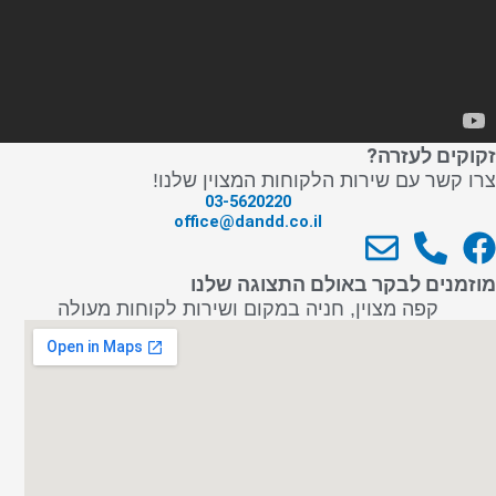
זקוקים לעזרה?
צרו קשר עם שירות הלקוחות המצוין שלנו!
03-5620220
office@dandd.co.il
E
P
F
n
h
a
מוזמנים לבקר באולם התצוגה שלנו
v
o
c
קפה מצוין, חניה במקום ושירות לקוחות מעולה
e
n
e
l
e
b
o
-
o
p
a
o
e
l
k