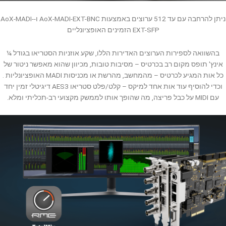
ניתן להרחבה עם עד 512 ערוצים באמצעות AoX-MADI-EXT-BNC ו-AoX-MADI-
EXT-SFP הזמינים האופציונליים
בהשוואה לספירות הערוצים האדירות הללו, שקע אוזניות הסטריאו בגודל ¼
אינץ' תופס מקום רב בכרטיס – מסיבות טובות, מכיוון שהוא מאפשר ניטור של
כל אות המגיע לכרטיס – מהמחשב, מהרשת או מכניסות MADI האופציונליות .
וכדי להוסיף עוד אות אחד למיקס – קלט/פלט סטריאו AES3 דיגיטלי זמין יחד
עם MIDI על כבל פריצה, מה שהופך אותו לממשק מקצועי רב-תכליתי ומלא.