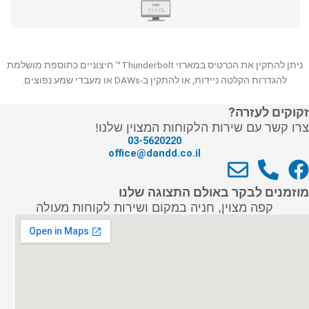
ניתן להתקין את הכרטיס במארזי Thunderbolt™ חיצוניים כתוספת מושלמת
להגדרות הקלטה ניידות, או להתקין ב-DAWs או מעבדי שמע נפוצים.
זקוקים לעזרה?
צרו קשר עם שירות הלקוחות המצוין שלנו!
03-5620220
office@dandd.co.il
E
P
F
n
h
a
מוזמנים לבקר באולם התצוגה שלנו
v
o
c
קפה מצוין, חניה במקום ושירות לקוחות מעולה
e
n
e
l
e
b
o
-
o
p
a
o