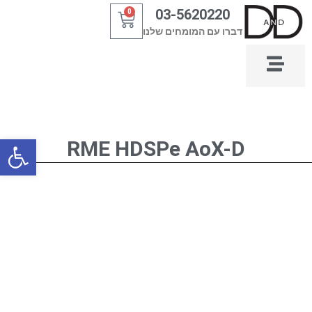
ילוג
03-5620220
0
עגלת
תוכן
דברו עם המומחים שלנו
קניות
פתח סרגל
RME HDSPe AoX-D