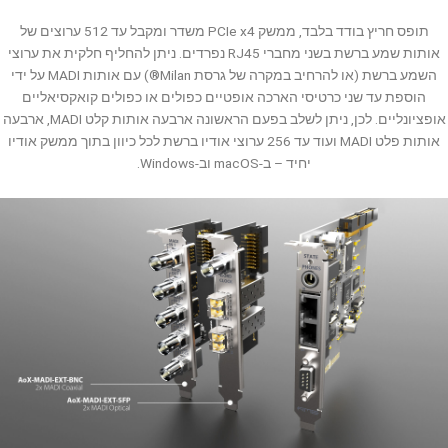
תופס חריץ בודד בלבד, ממשק PCIe x4 משדר ומקבל עד 512 ערוצים של
אותות שמע ברשת בשני מחברי RJ45 נפרדים. ניתן להחליף חלקית את ערוצי
השמע ברשת (או להרחיב במקרה של גרסת Milan®) עם אותות MADI על ידי
הוספת עד שני כרטיסי הארכה אופטיים כפולים או כפולים קואקסיאליים
אופציונליים. לכן, ניתן לשלב בפעם הראשונה ארבעה אותות קלט MADI, ארבעה
אותות פלט MADI ועוד עד 256 ערוצי אודיו ברשת לכל כיוון בתוך ממשק אודיו
יחיד – ב-macOS וב-Windows.