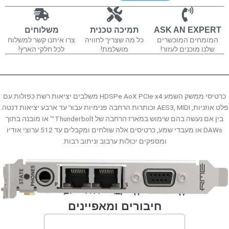
AoX-
D
ASK AN EXPERT
תמיכה טכנית
משלוחים
המומחים המוכשרים
כל מה שצריך לחוויה
צרו איתנו קשר למשלוח
שלנו מוכנים לעזור!
מושלמת!
לכל חלקי הארץ!
כרטיסי ממשק השמע HDSPe AoX PCIe x4 משלבים יציאות רשת כפולות עם
פלט אוזניות, AES3, MIDI וכותרות הרחבה פנימיות עבור עד ארבע יציאות דנטה.
בין אם נעשה בהם שימוש במארז הרחבה של Thunderbolt™ או מובנה בתוך
DAWs או מעבדי שמע, כרטיסים אלה שולחים ומקבלים עד 512 ערוצי אודיו
ומספקים יכולות ערבוב וניתוב רבות.
חיבורים ומאפיינים