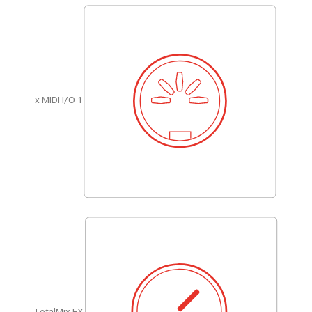
1 x MIDI I/O
TotalMix FX