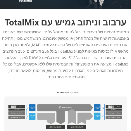
ערבוב וניתוב גמיש עם TotalMix
המספר העצום של הערוצים יכול להיות מנוהל על ידי המשתמש בשני שלבים.
באמצעות דו-שיח של מנהל התקן או ממשק אינטרנט, המשתמש מכוון תחילה
את ספירת הערוצים האופציונלית של הרשת לעומת MADI, ולאחר מכן בוחר
מראש אילו כניסות מגיעות למנוע TotalMix בעל 256 הערוצים. 256 הערוצים
הנותרים עוברים ישר דרכם. כל 512 הערוצים גלויים ל-DAW לצורך הקלטה.
TotalMix מציעה את הפונקציונליות הבסיסית שלו ללא אפקטים, אבל עם כל
היתרונות הגדולים כמו הגדרות קבועות מראש, פריסות, לולאה חוזרת,
תת-מיקסים ועוד רבים.