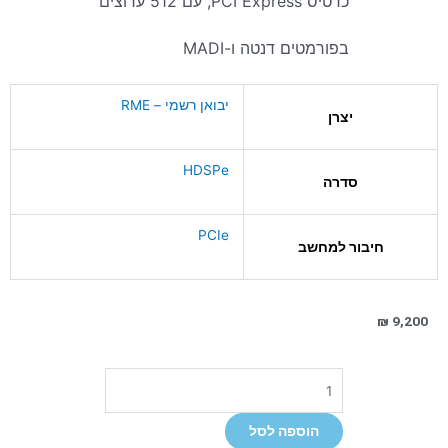
כרטיס PCI Express, עם 512 ערוצים
בפורמטים דנטה ו-MADI
יבואן רשמי – RME
יצרן
HDSPe
סדרה
PCIe
חיבור למחשב
₪
9,200
כמות
של
RME
הוספה לסל
HDSPe