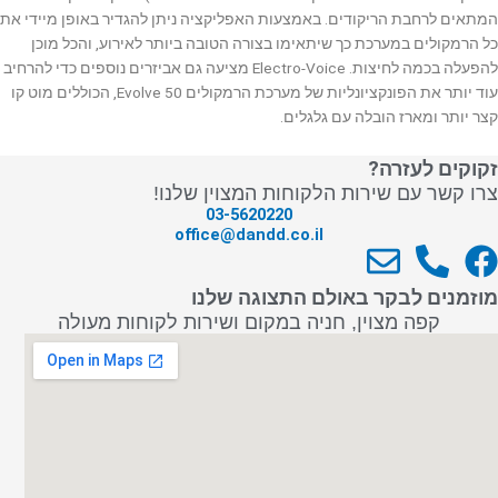
המתאים לרחבת הריקודים. באמצעות האפליקציה ניתן להגדיר באופן מיידי את
כל הרמקולים במערכת כך שיתאימו בצורה הטובה ביותר לאירוע, והכל מוכן
להפעלה בכמה לחיצות. Electro-Voice מציעה גם אביזרים נוספים כדי להרחיב
עוד יותר את הפונקציונליות של מערכת הרמקולים Evolve 50, הכוללים מוט קו
קצר יותר ומארז הובלה עם גלגלים.
זקוקים לעזרה?
צרו קשר עם שירות הלקוחות המצוין שלנו!
03-5620220
office@dandd.co.il
E
P
F
n
h
a
מוזמנים לבקר באולם התצוגה שלנו
v
o
c
קפה מצוין, חניה במקום ושירות לקוחות מעולה
e
n
e
l
e
b
o
-
o
p
a
o
e
l
k