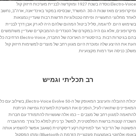
Electro-Voice נוסדה בשנת 1927 ומוקדשה לבניית מערכות חיזוק קול
ומיקרופונים מאז שנות ה-30. המשרד, שבסיסו במקור באינדיאנה, ארה"ב, נחשב
לאחד מחלוצי התעשייה ופיתח טכנולוגיות חדשות רבות שעדיין נמצאות
בשימוש היום. לדוגמה, סליל ביטול המהום שלהם היה לא רק אבן דרך לבניית
מיקרופונים, אלא גם היה במקורם של הטנדרים ההמבוקרים שעדיין משתמשים
בהם בגיטרות רבות. בהיסטוריה הארוכה של החברה, Electro-Voice הרחיבה כל
העת את ההיצע שלה ומוכרת היום מגוון רחב של מוצרים למשימות חיזוק קול
משלב כניסה ועד רמות מקצועיות.
רב תכליתי וגמיש
יכולת ההובלה והעיצוב המאופק של ה-Electro-Voice Evolve 50, בשילוב עם כל
המאפיינים שתוארו לעיל, הופכים את המערכת למערכת גמישה הניתנת
להתאמה למגוון רחב של מצבים – כמו אלה שעשויות להתמודד עם חברות
השכרה קטנות ברשות הפלסטינית, למשל. כך ניתן למלא כל צורך: מההגברה
הפשוטה של הדיבור ועד למוזיקת רקע דיסקרטית (שאגב אפשר להשמיע אותה
באופן אלחוטי באמצעות פונקציית הזרמת ה-Bluetooth) ומתן הפסקול