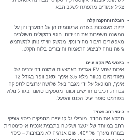
צליל עמודים מתפתח לשלב הבא.
הובלה והתקנה קלה
ידיות מעוצבות בצורה ארגונומית הן על המערך והן על
המשנה משפרות את הניידות. חוטי רמקולים משולבים
מאפשרים חיבור מהיר ונקי. ממשק זוויתי נותן למשתמש
גישה נוחה לביצוע התאמות וחיבורים בלוח הקלט.
ביצועי PA מקצועיים
איכות שמע EV אגדית באמצעות שמונה דרייברים של
ניאודימיום בטווח מלא 3.5 אינץ' וסאב וופר בגודל 12
אינץ', המופעל על ידי מגבר בעל שלושה ערוצים לתפוקה
גבוהה. רכיבים חדישים וכוונון מספקים סאונד בגודל מלא
בפורמט סופר יעיל, הכנס והפעל.
כיסוי רחב ואחיד
תמלא את החדר. מובילי גל קנייניים מספקים כיסוי אופקי
רחב במיוחד של 120° ושליטה בתבנית אנכית א-סימטרית
בצורת מערך של 40°. שום אנרגיה לא מבוזבזת – כיסוי