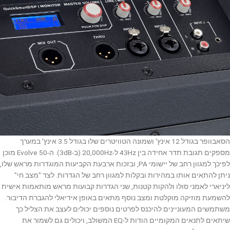
הסאבוופר בגודל 12 אינץ' ושמונה הטוויטרים שלו בגודל 3.5 אינץ' במערך
מספקים תגובת תדר אחידה בין 43Hz ל-20,000Hz (ב-3dB). ה-Evolve 50 מוכן
לפיכך למגוון רחב של יישומי PA, ובזכות ארבעת הקביעות המוגדרות מראש שלו,
ניתן להתאים אותו במהירות ובקלות למגוון רחב של הגדרות. לצד "מצב חי"
ליניארי לאמני סולו ולהקות קטנות, שני הגדרות קבועות מראש מותאמות אישית
להשמעת מוזיקה מוקלטת ומצב נוסף מתאים באופן אידיאלי להגברת הדיבור.
משתמשים המעוניינים להיכנס לפרטים נוספים יכולים לעצב את הצליל כך
שיתאים לתנאים המקומיים הודות ל-EQ המשולב, ויכולים גם לשמור את