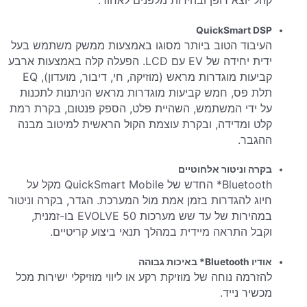
קהל יוצא דופן ובהירות מלפנים לאחור.
QuickSmart DSP
העיבוד הטוב ביותר מסוגו באמצעות ממשק משתמש בעל
ידית יחידה של EV עם LCD. הפעלה קלה באמצעות ארבע
קביעות מוגדרות מראש (מוזיקה, חי, דיבור, מועדון), EQ
תלת פס, חמש קביעות מוגדרות מראש הניתנות לתכנות
על ידי המשתמש, השהיית פלט, הספק פנטום, בקרת רמת
קלט ומדידה, ובקרת עוצמת הקול הראשית למיטוב מבנה
ההגבר.
בקרה וניטור אלחוטיים
Bluetooth* החדש של QuickSmart Mobile מקל על
חיוג להגדרות בזמן אמת מול המערכת. הגדר, בקרה וניטור
במהירות של עד שש מערכות EVOLVE 50 בו-זמנית,
וקבל התראה מיידית במהלך תנאי ביצוע קריטיים.
אודיו Bluetooth* באיכות גבוהה
להזרמה נוחה של מוזיקת רקע או ליווי מוזיקלי ישירות מכל
מכשיר נייד.