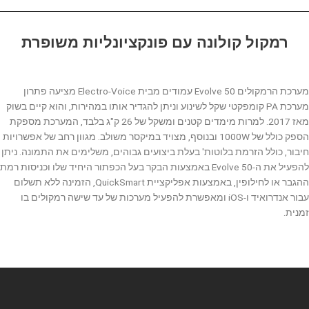
רמקול קולונה עם פונקציונליות משופרת
מערכת הרמקולים Evolve 50 עמודים מבית Electro-Voice מציעה פתרון
מערכת PA קומפקטי שקל לשינוע וניתן להגדיר אותו במהירות, והוא קיים בשוק
מאז 2017. למרות מימדים קטנים ומשקל של 26 ק"ג בלבד, המערכת מספקת
הספק כולל של 1000W ובנוסף, מצויד במיקסר משולב. מגוון רחב של אפשרויות
חיבור, כולל הזרמת בלוטות' בעלת ביצועים גבוהים, משלימים את התמונה. ניתן
להפעיל את ה-Evolve 50 באמצעות הבקר בעל הכפתור היחיד שלו וכניסות רמת
ההגבר או לחילופין, באמצעות אפליקציית QuickSmart, הזמינה ללא תשלום
עבור אנדרואיד ו-iOS ומאפשרת להפעיל מערכות של עד שישה רמקולים בו
זמנית.