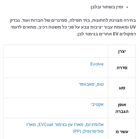
זמין בשחור ובלבן
בחירה מצוינת לחתונות, בתי תפילה, סמינרים של חברות ועוד. נבדק
UV ומאומת עבור יציבות צבע על פני כל משטח רכיב. מתאים לדגמי
רמקולים EV אחרים בגימור לבן.
יצרן
Evolve
סדרה
טופ
,
סאבוופר
סוג
אקטיבי
אופן
הגברה
אלומיניום
,
מארז עץ בגימור EVCoat
,
מארז
פוליפרופילן (PP)
עשוי מ