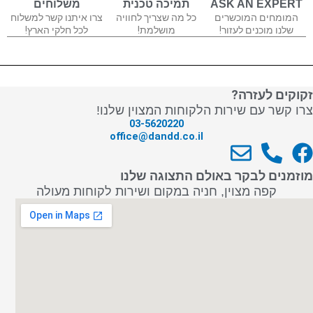
ASK AN EXPERT
תמיכה טכנית
משלוחים
המומחים המוכשרים
כל מה שצריך לחוויה
צרו איתנו קשר למשלוח
שלנו מוכנים לעזור!
מושלמת!
לכל חלקי הארץ!
זקוקים לעזרה?
צרו קשר עם שירות הלקוחות המצוין שלנו!
03-5620220
office@dandd.co.il
E
P
F
n
h
a
מוזמנים לבקר באולם התצוגה שלנו
v
o
c
קפה מצוין, חניה במקום ושירות לקוחות מעולה
e
n
e
l
e
b
o
-
o
p
a
o
e
l
k