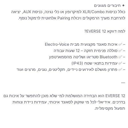
✦ חיבורים מגוונים
כולל כניסות XLR/Combo למיקרופון או כלי נגינה, כניסת AUX, יציאה
להרחבת מערך הרמקולים ויכולת Pairing אלחוטית לרמקול נוסף.
למה דווקא EVERSE 12?
– ✅ איכות סאונד מקצועית מבית Electro-Voice
– ✅ סוללה פנימית חזקה – 12 שעות עבודה
– ✅ Bluetooth סטריאו ושליטה מהסמארטפון
– ✅ עמידות בתנאי שטח (IP43)
– ✅ פתרון מושלם לאירועים ניידים, תקליטנים, נגנים, מרצים ועוד
—
EVERSE 12 הוא הבחירה המושלמת למי שלא מוכן להתפשר על איכות גם
בדרכים. אידיאלי לכל מי שזקוק לסאונד איכותי, עמידות ניידת ונוחות
תפעול מקסימלית.