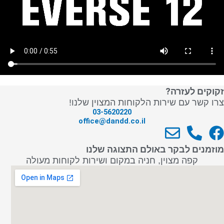
זקוקים לעזרה?
צרו קשר עם שירות הלקוחות המצוין שלנו!
03-5620220
office@dandd.co.il
E
P
F
n
h
a
מוזמנים לבקר באולם התצוגה שלנו
v
o
c
קפה מצוין, חניה במקום ושירות לקוחות מעולה
e
n
e
l
e
b
o
-
o
p
a
o