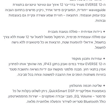
ה-EVERSE 12 מצויד בדרייבר 12 אינץ' עם טוויטר טיטניום בתצורת
waveguide ייחודית, המעניקים פיזור אחיד, ניקיון מרשים בתחום הגבוה
ובס עמוק ועוצמתי. התוצאה – חוויית שמע עשירה ונקייה גם בעוצמות
גבוהות.
✦ ניידות אמיתית – סוללה נטענת מובנית
עם סוללה עוצמתית פנימית, הרמקול מסוגל לפעול עד 12 שעות ללא צורך
בחשמל, אידאלי להופעות שטח, הרצאות או כל סיטואציה ללא גישה
לחשמל.
✦ עמידות ותכנון מוקפד
ה-EVERSE 12 עמיד במים ואבק בתקן IP43, מה שהופך אותו לפתרון
אמין בתנאי חוץ. מבנה פלסטי מוקשח עם ידיות נשיאה ותושבת סטנד
בזוויות משתנות הופכים את ההצבה לפשוטה ונוחה בכל סביבה.
✦ שליטה חכמה מהטלפון
באמצעות אפליקציית QuickSmart DSP, ניתן לשלוט בקלות על כל
פרמטר – EQ, Volume, מצבי עבודה ואפקטים – ישירות מהסמארטפון.
כולל Bluetooth סטריאו לשידור והפעלה אלחוטית מלאה.