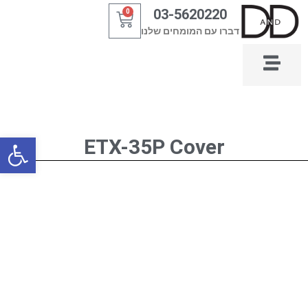
ילוג
03-5620220
0
עגלת
תוכן
דברו עם המומחים שלנו
קניות
פתח סרגל
ETX-35P Cover