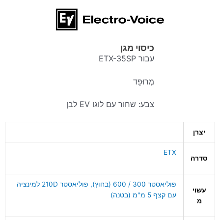
כיסוי מגן
עבור ETX-35SP
מְרוּפָד
צבע: שחור עם לוגו EV לבן
יצרן
ETX
סדרה
פוליאסטר 300 / 600 (בחוץ), פוליאסטר 210D למינציה
עשוי
עם קצף 5 מ"מ (בטנה)
מ