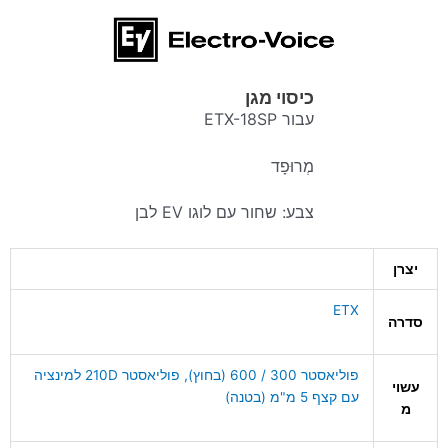
כיסוי מגן
עבור ETX-18SP
מְרוּפָד
צבע: שחור עם לוגו EV לבן
יצרן
ETX
סדרה
פוליאסטר 300 / 600 (בחוץ), פוליאסטר 210D למינציה
עשוי
עם קצף 5 מ"מ (בטנה)
מ