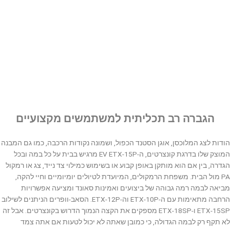
הגברה רב תכליתית למשתמשים מקצועיים
הודות לצג המלוכסן, אוגן הסטנד הכפול, ושמונה נקודות הרכבה, כמו גם המבנה
המוצק שלו בדרגת קונצרטים, ה-EV ETX-15P מרגיש בבית על כל במה ובכל
הגדרה, בין אם הוא מותקן באופן קבוע או בשימוש כמילוי צד נייד, צג או רמקול
PA מול הבית. משפחת הרמקולים, המיועדת לטיולים יומיומיים וחיי להקה,
מביאה לבמה רמה גבוהה של ביצועים ואמינות סאונד ומציעה אפשרויות
הרחבה מתאימות עם ה-ETX-10P וה-ETX-12P. הסאב-וופרים הניתנים לשילוב
ETX-15SP ו-ETX-18SP מספקים את הקצה הנמוך הדרוש בקונצרטים. אבל זה
לא תקף רק לבמה הגדולה, כי כמובן שאתה לא יכול לטעות אם אתה צמד