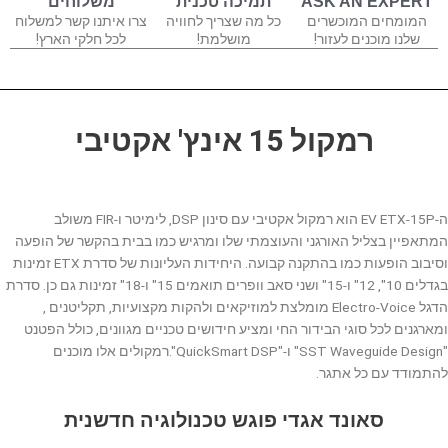
ASK AN EXPERT
תמיכה טכנית
משלוחים
המומחים המוכשרים
כל מה שצריך לחוויה
צרו איתנו קשר למשלוח
שלנו מוכנים לעזור!
מושלמת!
לכל חלקי הארץ!
רמקול 15 אינץ' אקטיבי
ה-EV ETX-15P הוא רמקול אקטיבי עם סינון DSP, לימיטר ו-FIR משולב
המתאפיין בצליל האורגני והעוצמתי שלו ומרגיש כמו בבית בהקשר של הופעה
וסיבוב הופעות כמו בהתקנה קבועה. היחידות העליונות של סדרת ETX זמינות
בגדלים 10", 12" ו-15" ושני סאב וופרים תואמים 15" ו-18" זמינות גם כן. סדרת
הדגל Electro-Voice מומלצת למוזיקאים ולהקות מקצועיות, תקליטנים ,
ומארגנים לכל סוגי הבידור החי ומציע חידושים טכניים מגוונים, כולל הפטנט
"SST Waveguide Design" ו-"QuickSmart DSP".רמקולים אלו מוכנים
להתמודד עם כל אתגר.
סאונד אגדי פוגש טכנולוגיה חדשנית