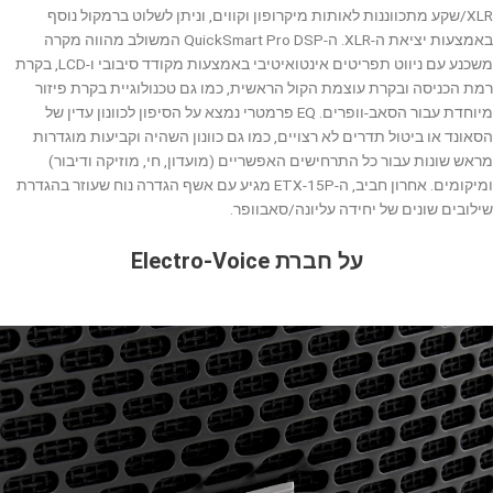
XLR/שקע מתכווננות לאותות מיקרופון וקווים, וניתן לשלוט ברמקול נוסף
באמצעות יציאת ה-XLR. ה-QuickSmart Pro DSP המשולב מהווה מקרה
משכנע עם ניווט תפריטים אינטואיטיבי באמצעות מקודד סיבובי ו-LCD, בקרת
רמת הכניסה ובקרת עוצמת הקול הראשית, כמו גם טכנולוגיית בקרת פיזור
מיוחדת עבור הסאב-וופרים. EQ פרמטרי נמצא על הסיפון לכוונון עדין של
הסאונד או ביטול תדרים לא רצויים, כמו גם כוונון השהיה וקביעות מוגדרות
מראש שונות עבור כל התרחישים האפשריים (מועדון, חי, מוזיקה ודיבור)
ומיקומים. אחרון חביב, ה-ETX-15P מגיע עם אשף הגדרה נוח שעוזר בהגדרת
שילובים שונים של יחידה עליונה/סאבוופר.
על חברת Electro-Voice