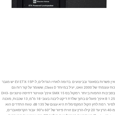
אין פשרות בסאונד ובביצועים: בדומה לאחיו הגדולים, ל-EV ETX-15P יש מגבר
כוח עוצמתי של 2000 וואט, יעיל במיוחד Class D, ששומר על קור רוח גם
בסביבות החמות ביותר. רמקול בס SMX 15 אינץ' וטוויטר דחיסה טיטניום DH3-
B 1.25 אינץ' פועלים בתוך שלדת דיקט ליבנה בעובי 18 מ"מ, 13 שכבות, מוכנה
לסיור. רמת לחץ הקול המקסימלית היא עצום של 135 dB. טווח התדרים הוא
מ-40 הרץ עד 20 קילו-הרץ עם זווית פיזור של 90°x 60°. עבור הקרוסאוברים,