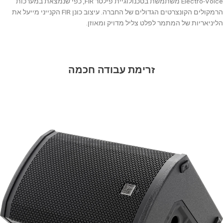
Electro-Voice משתמשת בטכנולוגיית פילטר FIR, כפי שנמצאת במערכות
הרמקולים הקונצרטים הגדולים של החברה. עיצוב כונן FIR הקנייני מייעל את
הליניאריות של המתמר לפלט צליל מדויק ומאוזן.
זרימת עבודה חכמה