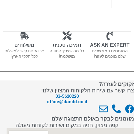
ASK AN EXPERT
תמיכה טכנית
משלוחים
המומחים המוכשרים
כל מה שצריך לחוויה
צרו איתנו קשר למשלוח
שלנו מוכנים לעזור!
מושלמת!
לכל חלקי הארץ!
זקוקים לעזרה?
צרו קשר עם שירות הלקוחות המצוין שלנו!
03-5620220
office@dandd.co.il
E
P
F
n
h
a
מוזמנים לבקר באולם התצוגה שלנו
v
o
c
קפה מצוין, חניה במקום ושירות לקוחות מעולה