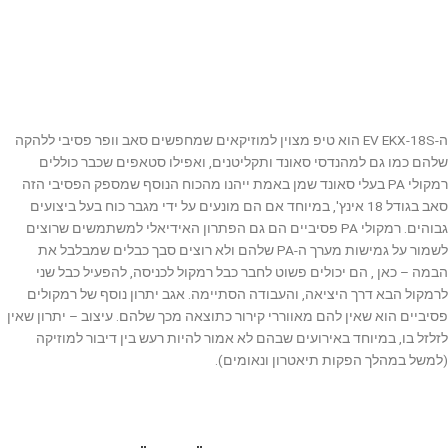
ה-EV EKX-18S הוא טיפ מצוין למוזיקאים שמחפשים סאב וופר פסיבי ללהקה
שלהם כמו גם למהנדסי סאונד ותקליטנים, ואפילו סטאפים שכבר כוללים
רמקולי PA בעלי סאונד שמן באמת ייהנו מהכוח הנוסף שמספק הפסיבי הזה
סאב בגודל 18 אינץ', במיוחד אם הם מונעים על ידי מגבר כוח בעל ביצועים
גבוהים. רמקולי PA פסיביים הם גם הפתרון האידיאלי למשתמשים שרוצים
לשמור על גמישות מערך ה-PA שלהם ולא רוצים סבך כבלים שמבלבל את
הבמה – כאן , הם יכולים פשוט לחבר כבל רמקול לכניסה, להפעיל כבל שני
לרמקול הבא דרך היציאה, והעבודה הסתיימה. אגב יתרון נוסף של רמקולים
פסיביים הוא שאין להם מאווררי קירור כתוצאה מכך שלהם. עיצוב – יתרון שאין
לזלזל בו, במיוחד באירועים שבהם לא אמור להיות רעש בין דיבור למוזיקה
(למשל במהלך הפקות תיאטרון ונאומים).