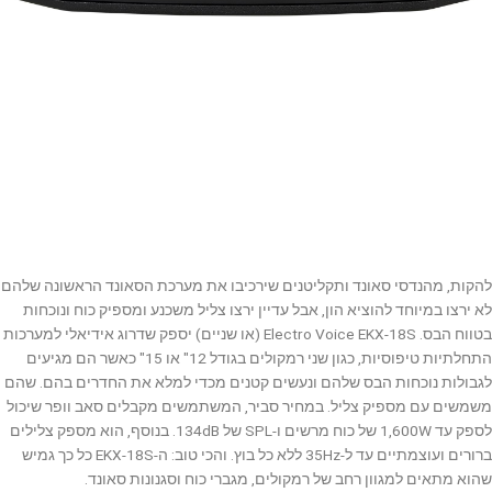
להקות, מהנדסי סאונד ותקליטנים שירכיבו את מערכת הסאונד הראשונה שלהם
לא ירצו במיוחד להוציא הון, אבל עדיין ירצו צליל משכנע ומספיק כוח ונוכחות
בטווח הבס. Electro Voice EKX-18S (או שניים) יספק שדרוג אידיאלי למערכות
התחלתיות טיפוסיות, כגון שני רמקולים בגודל 12" או 15" כאשר הם מגיעים
לגבולות נוכחות הבס שלהם ונעשים קטנים מכדי למלא את החדרים בהם. שהם
משמשים עם מספיק צליל. במחיר סביר, המשתמשים מקבלים סאב וופר שיכול
לספק עד 1,600W של כוח מרשים ו-SPL של 134dB. בנוסף, הוא מספק צלילים
ברורים ועוצמתיים עד ל-35Hz ללא כל בוץ. והכי טוב: ה-EKX-18S כל כך גמיש
שהוא מתאים למגוון רחב של רמקולים, מגברי כוח וסגנונות סאונד.