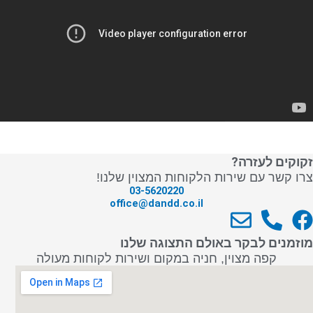
זקוקים לעזרה?
צרו קשר עם שירות הלקוחות המצוין שלנו!
03-5620220
office@dandd.co.il
E
P
F
n
h
a
מוזמנים לבקר באולם התצוגה שלנו
v
o
c
קפה מצוין, חניה במקום ושירות לקוחות מעולה
e
n
e
l
e
b