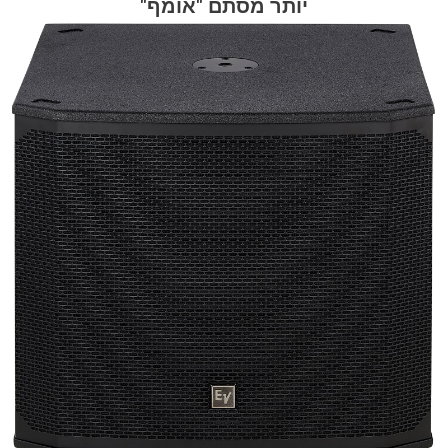
יותר מסתם "אומף"