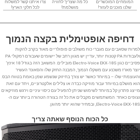
המומחים המוכשרים
כל מה שצריך לחוויה
צרו איתנו קשר למשלוח
שלנו מוכנים לעזור!
מושלמת!
לכל חלקי הארץ!
דחיפה אופטימלית בקצה הנמוך
למרות שסאבים עם מגברי כוח משולבים פופולריים מאוד בקרב להקות
ולעבודות PA קטנות יותר, עדיין יש מגוון רחב של יישומים שעבורם רמקולי PA
פסיביים כגון Electro-Voice EKX-18S מובילים. המשאב הזה בגודל 18 אינץ'
יוצר מארז משכנע עם משקלו הנמוך, המבנה החזק שלו והסאונד העשיר
והעוצמתי שלו – במיוחד כאשר יש צורך בחיזוק שנשמע שמן באמת בטווח הבס.
הוא מושלם במיוחד עבור מוזיקה כבדה או צלילים אלקטרוניים, ויחד עם זאת
מייצג פתרון קל במיוחד לשימוש שניתן להפעיל עם כיסוי עיניים וירגש מוזיקאים
וצופים כאחד. המשתמשים מקבלים את כל זה בצורה הטהורה ביותר עם ה-
Electro-Voice EKX-18S, ובמחיר שהוא יותר מהוגן.
כל הכוח הנוסף שאתה צריך