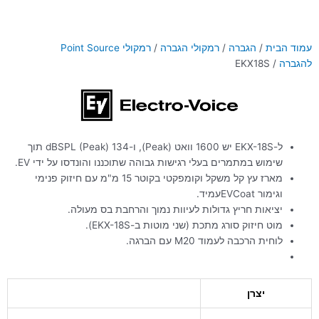
עמוד הבית
/
הגברה
/
רמקולי הגברה
/
רמקולי Point Source
להגברה
/ EKX18S
ל-EKX-18S יש 1600 וואט (Peak), ו-134 dBSPL (Peak) תוך
שימוש במתמרים בעלי רגישות גבוהה שתוכננו והונדסו על ידי EV.
מארז עץ קל משקל וקומפקטי בקוטר 15 מ"מ עם חיזוק פנימי
וגימור EVCoatעמיד.
יציאות חריץ גדולות לעיוות נמוך והרחבת בס מעולה.
מוט חיזוק סורג מתכת (שני מוטות ב-EKX-18S).
לוחית הרכבה לעמוד M20 עם הברגה.
יצרן