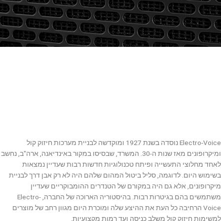
Electro-Voice נוסדה בשנת 1927 ומוקדשה לבניית מערכות חיזוק קול
ומיקרופונים מאז שנות ה-30. המשרד, שבסיסו במקור באינדיאנה, ארה"ב, נחשב
לאחד מחלוצי התעשייה ופיתח טכנולוגיות חדשות רבות שעדיין נמצאות
בשימוש היום. לדוגמה, סליל ביטול המהום שלהם היה לא רק אבן דרך לבניית
מיקרופונים, אלא גם היה במקורם של הטנדרים ההומבוקריים שעדיין
משתמשים בהם בגיטרות רבות. בהיסטוריה הארוכה של החברה, Electro-
Voice הרחיבה כל העת את ההיצע שלה ומוכרת היום מגוון רחב של מוצרים
למשימות חיזוק קול משלב כניסה ועד רמות מקצועיות.