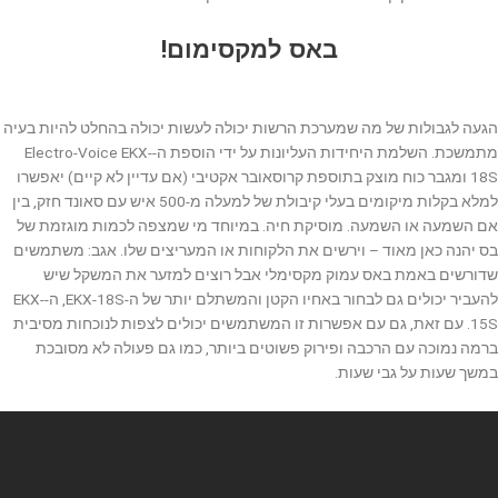
באס למקסימום!
הגעה לגבולות של מה שמערכת הרשות יכולה לעשות יכולה בהחלט להיות בעיה
מתמשכת. השלמת היחידות העליונות על ידי הוספת ה-Electro-Voice EKX-
18S ומגבר כוח מוצק בתוספת קרוסאובר אקטיבי (אם עדיין לא קיים) יאפשרו
למלא בקלות מיקומים בעלי קיבולת של למעלה מ-500 איש עם סאונד חזק, בין
אם השמעה או השמעה. מוסיקת חיה. במיוחד מי שמצפה לכמות מוגזמת של
בס יהנה כאן מאוד – וירשים את הלקוחות או המעריצים שלו. אגב: משתמשים
שדורשים באמת באס עמוק מקסימלי אבל רוצים למזער את המשקל שיש
להעביר יכולים גם לבחור באחיו הקטן והמשתלם יותר של ה-EKX-18S, ה-EKX-
15S. עם זאת, גם עם אפשרות זו המשתמשים יכולים לצפות לנוכחות מסיבית
ברמה נמוכה עם הרכבה ופירוק פשוטים ביותר, כמו גם פעולה לא מסובכת
במשך שעות על גבי שעות.