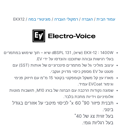
עמוד הבית
/
הגברה
/
רמקולי הגברה
/
מוניטורי במה
/ EKX12
EKX-12 : 1400W (שיא), 131 dBSPL שיא – תוך שימוש במתמרים
בעלי רגישות גבוהה שתוכננו והונדסו על ידי EV.
עיצוב מוליכי גל של מתמרים סינכרוניים של אותות (SST) עם
פטנט על EV מספק כיסוי מדויק ועקבי.
מארז עץ קל משקל וקומפקטי בקוטר 15 מ"מ עם חיזוק פנימי
וגימור EVCoat עמיד.
שמונה נקודות הרכבה עם הברגה של בורג M10, תושבות מוטות
אלומיניום וידיות מתכת בלבד.
תבנית פיזור 90˚ x 60˚ לכיסוי מיטבי על אזורים בגודל
בינוני.
בעל זווית צג של 40˚
בעל רגליות גומי.