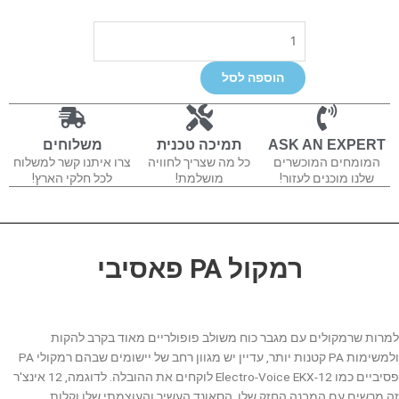
כמות
של
EKX12
הוספה לסל
ASK AN EXPERT
תמיכה טכנית
משלוחים
המומחים המוכשרים
כל מה שצריך לחוויה
צרו איתנו קשר למשלוח
שלנו מוכנים לעזור!
מושלמת!
לכל חלקי הארץ!
רמקול PA פאסיבי
למרות שרמקולים עם מגבר כוח משולב פופולריים מאוד בקרב להקות
ולמשימות PA קטנות יותר, עדיין יש מגוון רחב של יישומים שבהם רמקולי PA
פסיביים כמו Electro-Voice EKX-12 לוקחים את ההובלה. לדוגמה, 12 אינצ'ר
זה מרשים עם המבנה החזק שלו, הסאונד העשיר והעוצמתי שלו וקלות