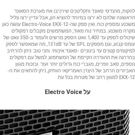
להקות, מהנדסי סאונד ותקליטנים שירכיבו את מערכת הסאונד
הראשונה שלהם לא ירצו במיוחד להוציא הון, אבל עדיין ירצו צליל
משכנע ומספיק כוח. ואין ספק שה-Electro-Voice EKX-12 עושה כאן
מקרה משכנע. במחיר נוח מאוד, המשתמשים מקבלים רמקולים
שיכולים לספק עד 1,400 וואט הספק מרשים ולעמוד ב-350 וואט של
עומס קבוע, וגם מספקים SPL של עד 131dB, מה שמאפשר לספק
למיקומים קטנים עד בינוניים -סאונד איכותי. והכי טוב: ניתן להרחיב
בהדרגה את ההגדרה הקיימת של המשתמש, למשל עם רמקולים
נוספים, סאב וופרים, מגברי כוח גדולים יותר ועוד. ובזכות מגוון
האביזרים הרחב של היצרן האמריקאי הוותיק, ניתן להתאים את ה-
EKX-12 למגוון רחב של מטרות בכל עת.
על Electro Voice