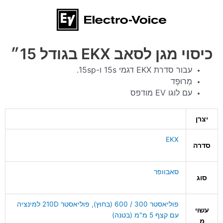
כיסוי מגן לסאב EKX בגודל 15״
עבור סדרת EKX דגמי 15s ו-15sp.
מְרוּפָד
עם לוגו EV מודפס
יצרן
EKX
סדרה
סאבוופר
סוג
פוליאסטר 300 / 600 (בחוץ), פוליאסטר 210D למינציה
עשוי
עם קצף 5 מ"מ (בטנה)
מ