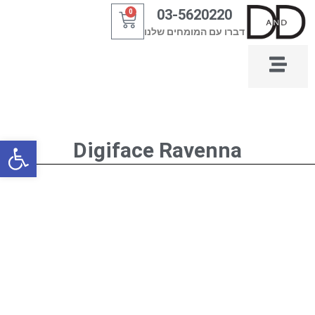
ילוג
03-5620220
0
עגלת
תוכן
דברו עם המומחים שלנו
קניות
פתח סרגל
Digiface Ravenna