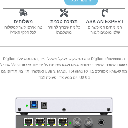
Ravenna
ASK AN EXPERT
תמיכה טכנית
משלוחים
המומחים המוכשרים
כל מה שצריך לחוויה
צרו איתנו קשר למשלוח
שלנו מוכנים לעזור!
מושלמת!
לכל חלקי הארץ!
ה-Digiface Ravenna הוא ממשק שמע קל משקל ונייד, המבוסס על Digiface
Dante המוכח המצויד במודול RAVENNA שפותח על ידי DirectOut וכולל את כל
מה ש-RME מפורסם בו: USB 3, MADI, TotalMix FX ואפשרויות יוצאות דופן גם
ב-USB וגם במעמד. -פעולה לבד.