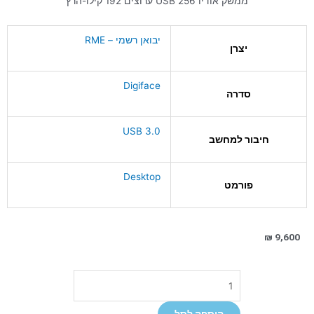
ממשק אודיו USB 256 ערוצים 192 קילו-הרץ
יבואן רשמי – RME
יצרן
Digiface
סדרה
USB 3.0
חיבור למחשב
Desktop
פורמט
₪
9,600
כמות
של
Digiface
הוספה לסל