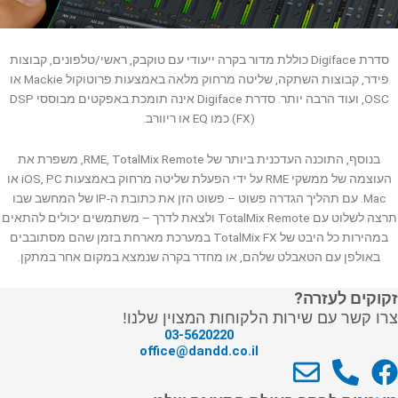
סדרת Digiface כוללת מדור בקרה ייעודי עם טוקבק, ראשי/טלפונים, קבוצות
פידר, קבוצות השתקה, שליטה מרחוק מלאה באמצעות פרוטוקול Mackie או
OSC, ועוד הרבה יותר. סדרת Digiface אינה תומכת באפקטים מבוססי DSP
(FX) כמו EQ או ריוורב.
בנוסף, התוכנה העדכנית ביותר של RME, TotalMix Remote, משפרת את
העוצמה של ממשקי RME על ידי הפעלת שליטה מרחוק באמצעות iOS, PC או
Mac. עם תהליך הגדרה פשוט – פשוט הזן את כתובת ה-IP של המחשב שבו
תרצה לשלוט עם TotalMix Remote ולצאת לדרך – משתמשים יכולים להתאים
במהירות כל היבט של TotalMix FX במערכת מארחת בזמן שהם מסתובבים
באולפן עם הטאבלט שלהם, או מחדר בקרה שנמצא במקום אחר במתקן.
זקוקים לעזרה?
צרו קשר עם שירות הלקוחות המצוין שלנו!
03-5620220
office@dandd.co.il
E
P
F
n
h
a