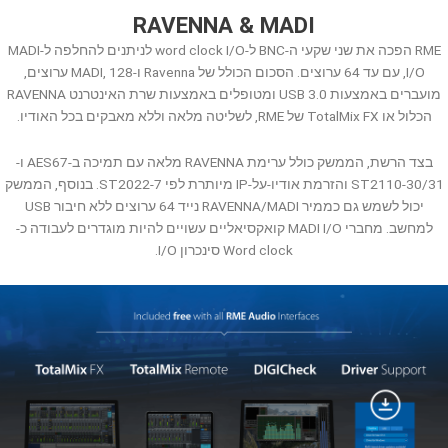
RAVENNA & MADI
RME הפכה את שני שקעי ה-BNC ל-word clock I/O לניתנים להחלפה ל-MADI
I/O, עם עד 64 ערוצים. הסכום הכולל של Ravenna ו-MADI, 128 ערוצים,
מועברים באמצעות USB 3.0 ומטופלים באמצעות שרת האינטרנט RAVENNA
הכלול או TotalMix FX של RME, לשליטה מלאה וללא מאבקים בכל האודיו.
בצד הרשת, הממשק כולל ערימת RAVENNA מלאה עם תמיכה ב-AES67 ו-
ST2110-30/31 והזרמת אודיו-על-IP מיותרת לפי ST2022-7. בנוסף, הממשק
יכול לשמש גם כממיר RAVENNA/MADI נייד 64 ערוצים ללא חיבור USB
למחשב. מחברי MADI I/O קואקסיאליים עשויים להיות מוגדרים לעבודה כ-
Word clock סינכרון I/O.