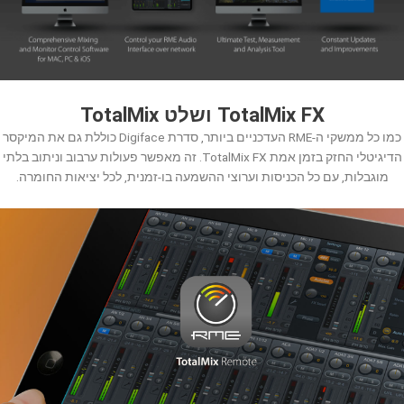
TotalMix FX ושלט TotalMix
כמו כל ממשקי ה-RME העדכניים ביותר, סדרת Digiface כוללת גם את המיקסר
הדיגיטלי החזק בזמן אמת TotalMix FX. זה מאפשר פעולות ערבוב וניתוב בלתי
מוגבלות, עם כל הכניסות וערוצי ההשמעה בו-זמנית, לכל יציאות החומרה.