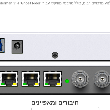
בור "Ghost Rider" ו-"Spiderman 3" ומלחין עבור "Last Shift" ו-"London Fields".
חיבורים ומאפיינים