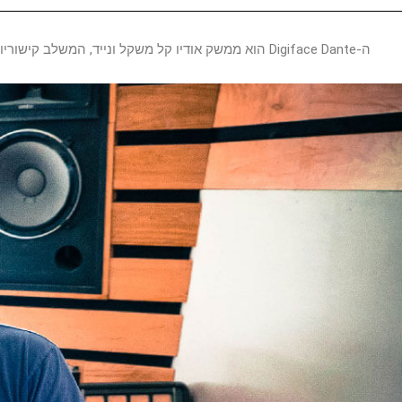
ה-Digiface Dante הוא ממשק אודיו קל משקל ונייד, המשלב קישוריות ותכונות של רשת Dante עם כל מה ש-RME מפורסם בו: USB 3, MADI, TotalMix FX ואפשרויות יוצאות דופן גם ב-USB וגם בפעולה עצמאית.