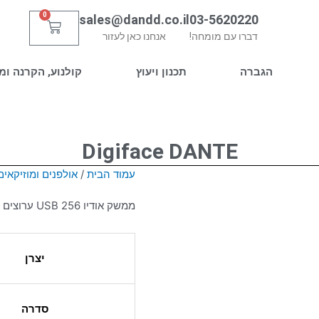
0
sales@dandd.co.il
03-5620220
עגלת
דברו עם מומחה!
אנחנו כאן לעזור
קניות
הגברה
תכנון ויעוץ
קולנוע, הקרנה ומ
Digiface DANTE
עמוד הבית
/
אולפנים ומוזיקאים
ממשק אודיו USB 256 ערוצים 192 קילו-הרץ
יצרן
סדרה