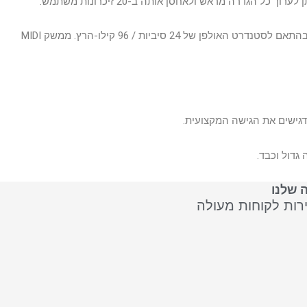
ממשק האודיו USB המובנה הבלתי מתפשר חולק 4 ערוצי השמעה ו-4 הקלטה בו-זמנית עם PC או Mac, אנא עיין במידע על מנהלי התקנים זמינים, בהתאם לסטנדרט האולפן של 24 סיביות / 96 קילו-הרץ. ממשק MIDI
גדול וכבד.
 שלנו
ירות לקוחות מעולה