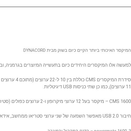
המיקסר האיכותי ביותר הקיים כיום בשוק מבית DYNACORD
למעשה אלו המיקסרים היחידים כיום בתעשייה המיוצרים בגרמניה, ובעלי
11 ערוצים), כמו כן שתי כניסות USB דיגיטליות.
CMS 1600 – מיקסר בעל 12 ערוצי מיקרופון ו-2 ערוצים כפולים (סטיריאו) וכולל גם פרוססור DSP דיגיטלי.
חיבור USB 2.0 מאפשר השמעה של שני ערוצי סטריאו ממחשב, אידאלי עבור DJ'S, או הקלטה של עד ארבעה ערוצים באמצעות כל תכנות העריכה הפופולאריות.
powermate 1600-3 – הדגם המקביל והמוגבר.