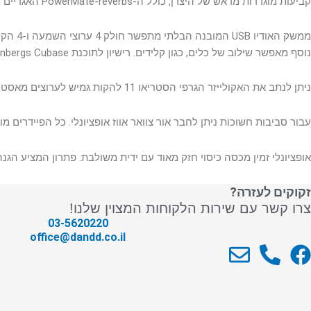
קביעות מוגדרות מראש של היצרן, כולל ה-PowerMate-reverbs האגדיים ממילא. מקש TAP מאפשר הגדרה מדויקת של זמני השהיה. יתרה מכך, ניתן לערוך כל הגדרה מראש ולאחסן אותה ב-20 זיכרונות משתמש.
נוסף מאפשר שילוב של כלים, כגון קלידים. רישיון לתוכנת Steinbergs Cubase הוא חלק מהחבילה.
ניתן לנתב את האקולייזר הגרפי הסטריאו 11 להקות גמיש לערוצים מאסטר או לניטור.
עבור סביבות חשוכות ניתן לחבר אור צוואר אווז אופציונלי. כל הפיידרים מוגנים מאבק, ולא פחות מכך יציאות ה-XLR 
אופציונלי זמין מכסה כיסוי חזק מאוד עם ידית משולבת. פתרון המציע הגנ
זקוקים לעזרה?
צרו קשר עם שירות הלקוחות המצוין שלנו!
03-5620220
office@dandd.co.il
E
P
F
n
h
a
v
o
c