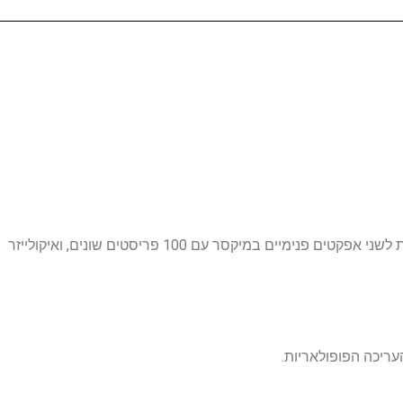
סידרת המיקסרים CMS כוללת בין 10 ל-22 ערוצים (מתוכם 4 ערוצים כפולים), שתי שליחות מוניטור, שתי שליחות אפקט ובנוסף שתי שליחות לשני אפקטים פנימיים במיקסר עם 100 פריסטים שונים, ואיקולייזר