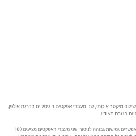
 שלה. על ידי שילוב מיקסר איכותי, שני מעבדי אפקטים דיגיטליים בדרגת אולפן,
קטע המיקס מתחיל עם 16 קדם מגברים של מיקרופון בדידים עם הרעש הנמוך ביותר. 6 אפיקי עזר, שניים מהם פרי/פוסט פיידר ניתנים להחלפה, מאפשרים גמישות גבוהה לניטור. שני מעבדי האפקטים מציעים 100