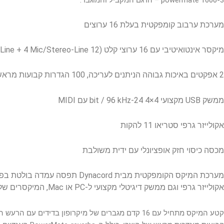
מערכת ערבוב קומפקטית בעלת 16 ערוצים
מיקסר אינטואיטיבי עם 16 ערוצי קלט (12 Mic/Line + 4 Mic/Stereo-Line)
2 אפקטים באיכות גבוהה הניתנים לעריכה, 100 הגדרות קבועות מראש של היצרן ו-20 משתמש
ממשק USB מקצועי 4×4 24-bit / 96 kHz עם MIDI
אקולייזר גרפי סטריאו 11 להקות
מכסה כיסוי חזק אופציונלי עם ידית משולבת
מערכת המיקס הקומפקטית מבית d
אקולייזר גרפי וגם ממשק דיגיטלי מקצועי ל-PC או Mac, המיקסרים של CMS מייצגים את הפתרון האידיאלי למספר רב של אפליקציות תובעניות בגזרת האודיו.