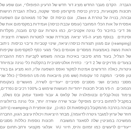
הגברה. הקדם מגבר החדש מציג דור חדש של הרעיון הפופולרי, ועם שפע של
תכונות מקצועיות, ביניהן כניסת מיקרופון סופר שקטה, בעלת הגברת רגישות
גבוהה, בנויה על טהרת Class A, וגם כניסת DI של 10 מגאוהם עם השפעה
אפסית על אות הכלי המחובר (עומס עכבת כניסה) ועמידות במקסימום אות של
36 דיבי בחיבור כלי נגינה אקטיביים, כמו גיטרות עם קדם מובנה, מקלדות
וסינתים. בנוסף מציע ה-V5 יציאה מבודדת שנאי למטרות העשרה חיצונית
(reamping) עם מגוון תצורות כניסה/יציאה, שינוי קטביות וריבוי כניסות. ניתוב
האות נעשה באמצעות ממסרים אטומים בעלי מגעי כסף למקסימום שקיפות
של הצליל, בעוד מתג סיבובי באיכות גבוהה משמש לקביעת רמת ההגברה
בצעדים מדויקים של 2 דיבי. כחזית אולטימטיבית בהקלטת כלי נגינה ובמיוחד
גיטרות, כאלה הדורשים אמינות למקור ואפס השפעה עליו, הוא מציע גם בורר
טון פסיבי המקנה 10 עקומות (שש מהן מיובאות מה-U5 הפופולרי) כולל שני
מסנני נמוכים ושני מסננים פסיביים ייעודיים לשירה, מועשרים בעקומת
הנמוכים. ה-V5 מכיל תכונות ייחודיות העושות שימוש ב-100% רכיבים נפרדים,
צימוד נטול-קבלים ובטופולגיה של קלאס A עבור סאונד עמוק ובס נשלט,
במקביל לתחום ביניים מוסיקלי עבור שירה עשירה יותר, וכלי נגינה ברזולוציה
גבוהה בהרבה מהמקובל בקופסאות DI. כמו כן, עם אופצית ה-reamping (ניתוב
חוזר של ערוץ למגבר גיטרה לדוגמה), מבחר היציאות ויכולת עיצוב הגוון, החברה
ממשיכה במוניטין שלה לסאונד המשובח. תכונות נוספות כוללות מסננים
ייעודיים לרעשים כמו זמזום והיס, חיווי VU אנלוגי מקצועי ורחב-תחום עם