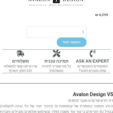
₪
6,599
כמות
של
Avalon
הוספה לסל
Design
V5
ASK AN EXPERT
תמיכה טכנית
משלוחים
המומחים המוכשרים
כל מה שצריך לחוויה
צרו איתנו קשר למשלוח
שלנו מוכנים לעזור!
מושלמת!
לכל חלקי הארץ!
Avalon Design V5
דור חדש של קדם מגבר DI BOX
ה-V5 ממשיך במסורת של קופסאות DI (חיבור ישיר של כלי נגינה להקלטה)
בגודל 5U הקיימים בייצור עוד משנת 1995 ובשימוש אולפנים מובילים וחברות