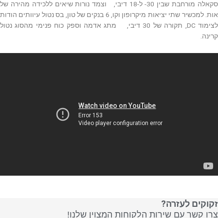
סקאלה מורחבת שבין 30- ל-18 דיבי, וצמד נורות שיאים ללכידה מהירה של
אות. למכשיר שתי יציאות מיקרופון וקו, 6 בנקים של טון, בס נטול עיוותים הודות
לצימוד DC, תקורה של 30 דיבי, מתג אדמה וספק כוח פנימי מהסוג נטול
קרינה.
זקוקים לעזרה?
צרו קשר עם שירות הלקוחות המצוין שלנו!