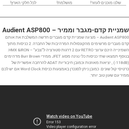
מגבר
שלנו מוכנים לעזור!
מושלמת!
לכל חלקי הארץ!
שמניית קדם-מגבר וממיר – Audient ASP800
Audient ASP800 – מציגה שמניית קדם מגברים חדשה המשלבת את אותם
קדם מגברים מרשימים מהקונסולות המרהיבות של החברה. 2 כניסות מתוך
השמינייה הינם ערוצי RETRO עם 2 דרגות סטורציה ל"צבע" – HMX &IRON.
בנוסף תמצאו שתי כניסות כלי נגינה מסוג JFET ממירי Burr Brown מדהימים
(118dB-) , יציאות מאוזנות וכמובן חיבוריות ADAT להרחבה אפשרית של
כרטיסי קול שונים. כמובן ניתן לסנכרן באמצעות כניסת Word Clock אם יש לכם
ממיר עם שעון טוב יותר.