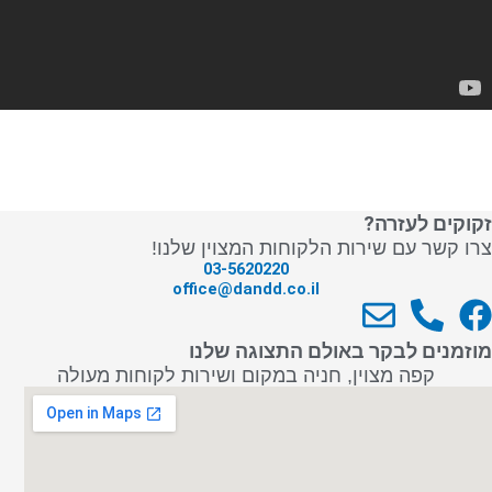
זקוקים לעזרה?
צרו קשר עם שירות הלקוחות המצוין שלנו!
03-5620220
office@dandd.co.il
E
P
F
n
h
a
מוזמנים לבקר באולם התצוגה שלנו
v
o
c
קפה מצוין, חניה במקום ושירות לקוחות מעולה
e
n
e
l
e
b
o
-
o