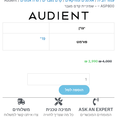
עמוד הבית
/
אולפנים ומוזיקאים
/
קדם מגברים / פרה אמפים
/ Audient
– ASP800 – שמיניית קדם מגבר
יצרן
19"
פורמט
המחיר
המחיר
₪
2,990
₪
4,000
המקורי
הנוכחי
היה:
הוא:
כמות
₪ 2,990.
₪ 4,000.
של
Audient
הוספה לסל
-
ASP800
-
שמיניית
ASK AN EXPERT
תמיכה טכנית
משלוחים
קדם
המומחים המוכשרים
כל מה שצריך לחוויה
צרו איתנו קשר למשלוח