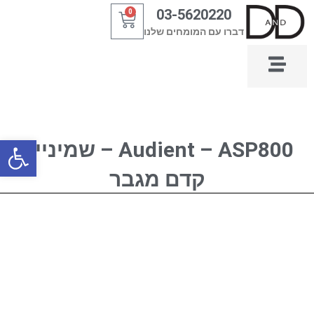
ילוג
03-5620220
0
עגלת
תוכן
דברו עם המומחים שלנו
קניות
פתח סרגל
Audient – ASP800 – שמיניית
קדם מגבר