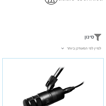
סינון