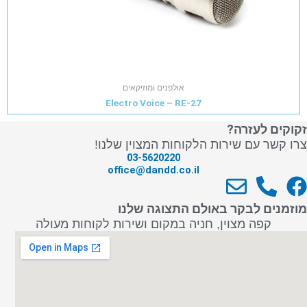
אולפנים ומוזיקאים
Electro Voice – RE-27
זקוקים לעזרה?
צרו קשר עם שירות הלקוחות המצוין שלנו!
03-5620220
office@dandd.co.il
E
P
F
n
h
a
מוזמנים לבקר באולם התצוגה שלנו
v
o
c
קפה מצוין, חניה במקום ושירות לקוחות מעולה
e
n
e
l
e
b
o
-
o