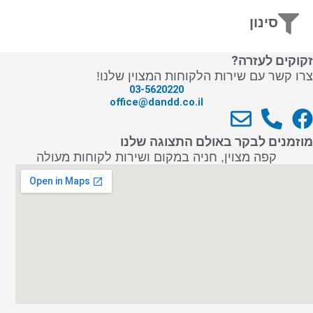
סינון
זקוקים לעזרה?
צרו קשר עם שירות הלקוחות המצוין שלנו!
03-5620220
office@dandd.co.il
E
P
F
n
h
a
מוזמנים לבקר באולם התצוגה שלנו
v
o
c
קפה מצוין, חניה במקום ושירות לקוחות מעולה
e
n
e
l
e
b
o
-
o
p
a
o
e
l
k
t