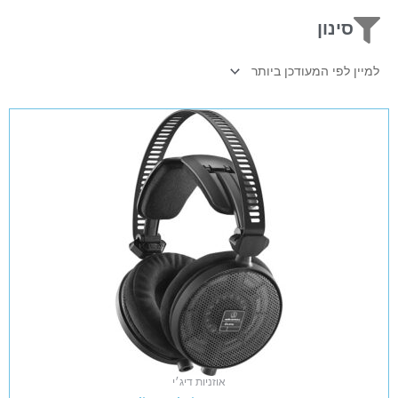
סינון
אוזניות דיג׳י