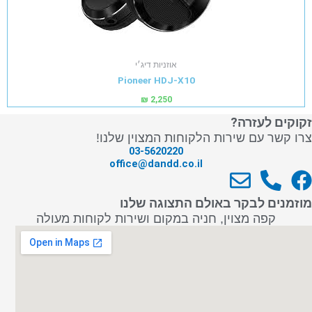
אוזניות דיג׳י
Pioneer HDJ-X10
₪
2,250
זקוקים לעזרה?
צרו קשר עם שירות הלקוחות המצוין שלנו!
03-5620220
office@dandd.co.il
E
P
F
n
h
a
מוזמנים לבקר באולם התצוגה שלנו
v
o
c
קפה מצוין, חניה במקום ושירות לקוחות מעולה
e
n
e
l
e
b
o
-
o
p
a
o