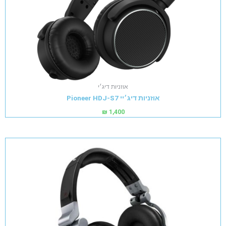
אוזניות דיג׳י
אוזניות דיג׳יי Pioneer HDJ-S7
₪
1,400