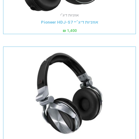
אוזניות דיג׳י
אוזניות דיג׳יי Pioneer HDJ-S7
₪
1,400