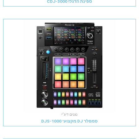
ספינת הדגל! CDJ-3000
נגנים דיג׳י
סמפלר DJ מקצועי DJS-1000