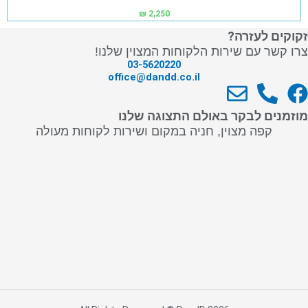
₪
2,250
זקוקים לעזרה?
צרו קשר עם שירות הלקוחות המצוין שלנו!
03-5620220
office@dandd.co.il
E
P
F
n
h
a
מוזמנים לבקר באולם התצוגה שלנו
v
o
c
קפה מצוין, חניה במקום ושירות לקוחות מעולה
e
n
e
l
e
b
o
-
o
p
a
o
e
l
k
t