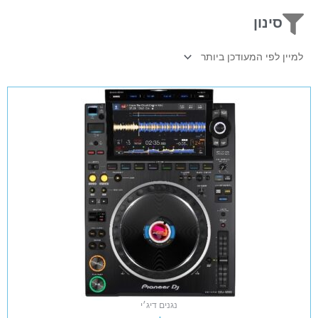
סינון
נגנים דיג׳י