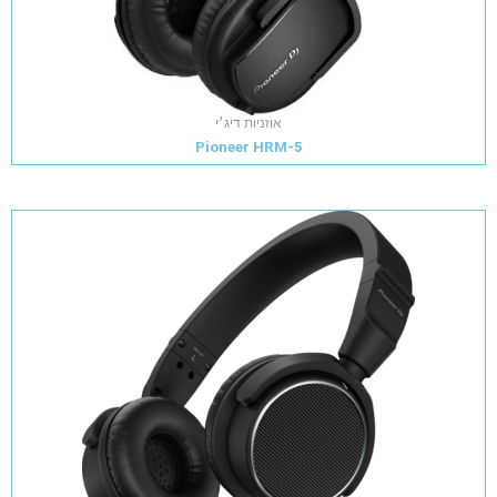
אוזניות דיג׳י
Pioneer HRM-5