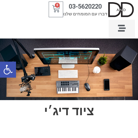
ילוג
03-5620220
0
עגלת
תוכן
דברו עם המומחים שלנו
קניות
פתח סרגל
ציוד דיג׳י