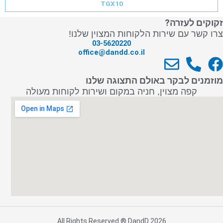
TGX10
זקוקים לעזרה?
צרו קשר עם שירות הלקוחות המצוין שלנו!
03-5620220
office@dandd.co.il
E
P
F
n
h
a
מוזמנים לבקר באולם התצוגה שלנו
v
o
c
קפה מצוין, חניה במקום ושירות לקוחות מעולה
e
n
e
l
e
b
o
-
o
p
a
o
e
l
k
t
All Rights Reserved ® DandD 2026