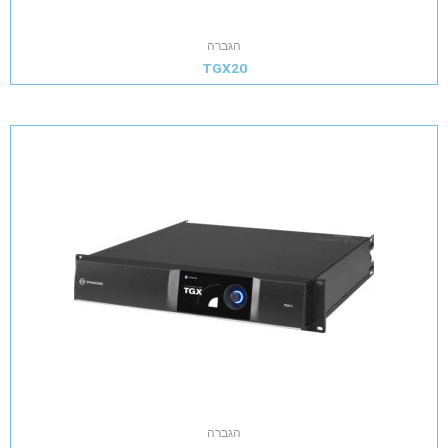
הגברה
TGX20
הגברה