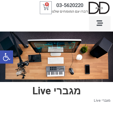
ילוג
03-5620220
0
עגלת
תוכן
דברו עם המומחים שלנו
קניות
פתח סרגל
מגברי Live
מגברי Live