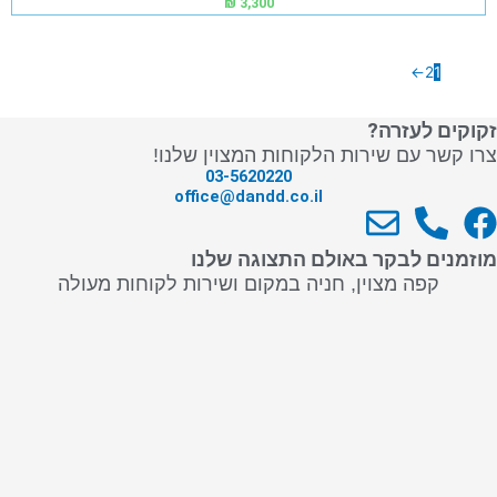
₪
3,300
←
2
1
זקוקים לעזרה?
צרו קשר עם שירות הלקוחות המצוין שלנו!
03-5620220
office@dandd.co.il
E
P
F
n
h
a
מוזמנים לבקר באולם התצוגה שלנו
v
o
c
קפה מצוין, חניה במקום ושירות לקוחות מעולה
e
n
e
l
e
b
o
-
o
p
a
o
e
l
k
t