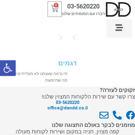
ילוג
03-5620220
0
עגלת
תוכן
דברו עם המומחים שלנו
קניות
פתח סרגל
דגמים
זה נראה שאנחנו לא מצליחים למצוא
מה שחיפשת.
זקוקים לעזרה?
צרו קשר עם שירות הלקוחות המצוין שלנו!
03-5620220
office@dandd.co.il
E
P
F
n
h
a
מוזמנים לבקר באולם התצוגה שלנו
v
o
c
קפה מצוין, חניה במקום ושירות לקוחות מעולה