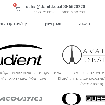
0
sales@dandd.co.il
03-5620220
עגלת
דברו עם מומחה!
אנחנו כאן לעזור
קניות
הגברה
תכנון ויעוץ
קולנוע, הקרנה ומ
תיים למיקרופון, מעבדים דינאמיים
מיקסרים וקונסולות לאולפני הקלטו
לאולפנים ואולפני מאסטרינג, ערוצי הקלטה, DI
מעבדי צליל ומעבדי הקלטות (תו
(תוצרת אנגליה).