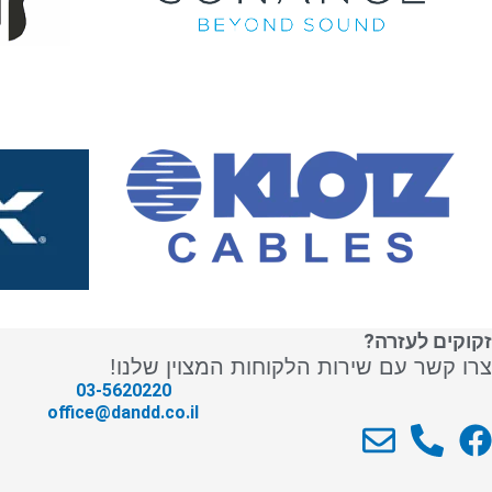
זקוקים לעזרה?
צרו קשר עם שירות הלקוחות המצוין שלנו!
03-5620220
office@dandd.co.il
E
P
F
n
h
a