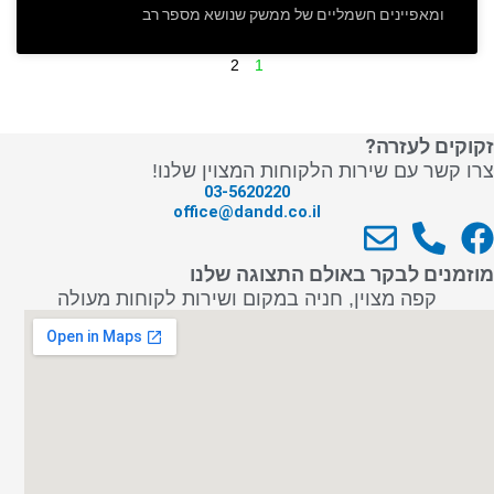
ומאפיינים חשמליים של ממשק שנושא מספר רב
2
1
זקוקים לעזרה?
צרו קשר עם שירות הלקוחות המצוין שלנו!
03-5620220
office@dandd.co.il
E
P
F
n
h
a
מוזמנים לבקר באולם התצוגה שלנו
v
o
c
קפה מצוין, חניה במקום ושירות לקוחות מעולה
e
n
e
l
e
b
o
-
o
p
a
o
e
l
k