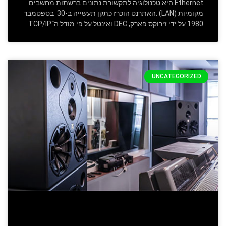
ֿEthernet היא טכנולוגיה לתקשורת נתונים ברשתות מחשבים
מקומיות (LAN) .האתרנט הוכרז כתקן תעשייה ב-30 בספטמבר
1980 על ידי זירוקס פארק, DEC ואינטל‏.על פי מודל ה־TCP/IP
UNCATEGORIZED